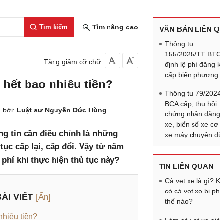
Tìm kiếm
Tìm nâng cao
VĂN BẢN LIÊN 
Thông tư
155/2025/TT-BTC
Tăng giảm cỡ chữ:
định lệ phí đăng k
cấp biển phương 
e hết bao nhiêu tiền?
Thông tư 79/202
BCA cấp, thu hồi
 bởi:
Luật sư Nguyễn Đức Hùng
chứng nhận đăng
xe, biển số xe cơ 
ng tin cần điều chỉnh là những
xe máy chuyên d
tục cấp lại, cấp đổi. Vậy từ năm
 phí khi thực hiện thủ tục này?
TIN LIÊN QUAN
Cà vẹt xe là gì? 
có cà vẹt xe bị ph
ÀI VIẾT
[Ẩn]
thế nào?
nhiêu tiền?