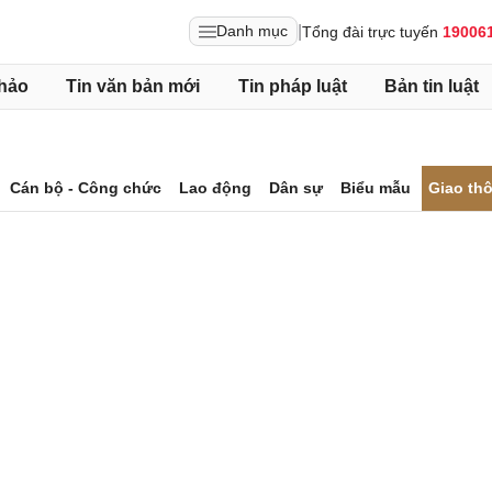
|
Danh mục
Tổng đài trực tuyến
19006
hảo
Tin văn bản mới
Tin pháp luật
Bản tin luật
Cán bộ - Công chức
Lao động
Dân sự
Biểu mẫu
Giao th