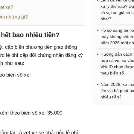
Làm cà vẹt xe giả
xử lý thế nào? D
ẹt xe?
cà vẹt xe giả có b
gồm những gì?
phạt?
Hồ sơ sang tên x
 hết bao nhiêu tiền?
máy không chính
năm 2026 mới nh
ý, cấp biển phương tiện giao thông
Hướng dẫn cách 
ức lệ phí cấp đổi chứng nhận đăng ký
hợp cà vẹt xe và
nh như sau:
VNeID chọn đượ
màu biển số
eo biển số xe:
Năm 2026, xe má
lên vỉa hè phạt b
nhiêu tiền?
kèm theo biển số xe: 35.000
àm lại cà vẹt xe sẽ phải nộp lệ phí