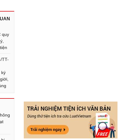
QUAN
 quy
ý,
tiện
4/TT-
 ký
giới,
ùng
Không
ạt