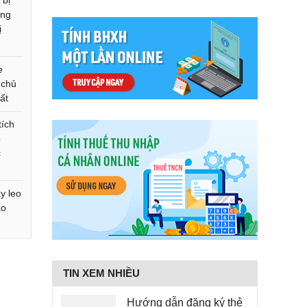
 bị
ùng
ị
e
 chủ
ất
tích
o
c
y leo
ao
TIN XEM NHIỀU
Hướng dẫn đăng ký thẻ