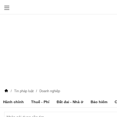
Tin pháp luật
Doanh nghiệp
Hành chính
Thuế - Phí
Đất đai - Nhà ở
Bảo hiểm
C