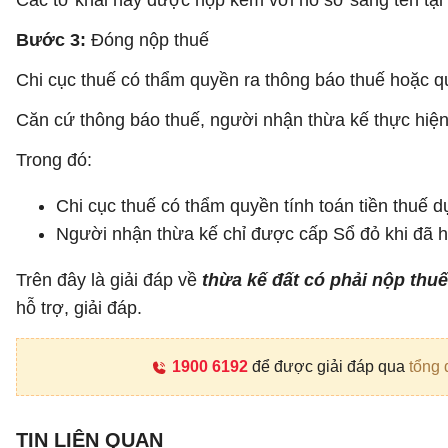
Các tờ khai này được nộp kèm với hồ sơ sang tên tại
Bước 3:
Đóng nộp thuế
Chi cục thuế có thẩm quyền ra thông báo thuế hoặc q
Căn cứ thông báo thuế, người nhận thừa kế thực hiện
Trong đó:
Chi cục thuế có thẩm quyền tính toán tiền thuế d
Người nhận thừa kế chỉ được cấp Sổ đỏ khi đã h
Trên đây là giải đáp về
thừa kế đất có phải nộp th
hỗ trợ, giải đáp.
1900 6192
để được giải đáp qua
tổng 
TIN LIÊN QUAN