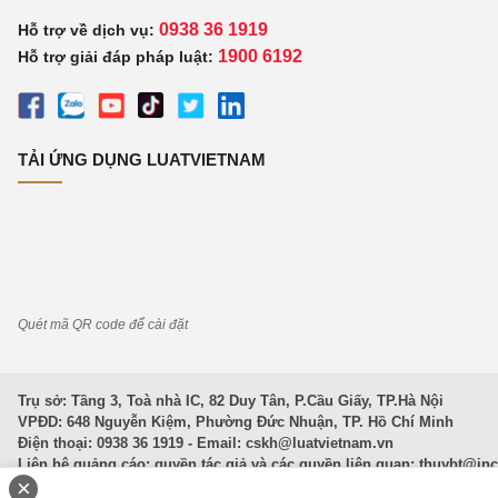
0938 36 1919
Hỗ trợ về dịch vụ:
1900 6192
Hỗ trợ giải đáp pháp luật:
TẢI ỨNG DỤNG LUATVIETNAM
Quét mã QR code để cài đặt
Trụ sở: Tầng 3, Toà nhà IC, 82 Duy Tân, P.Cầu Giấy, TP.Hà Nội
VPĐD: 648 Nguyễn Kiệm, Phường Đức Nhuận, TP. Hồ Chí Minh
Điện thoại: 0938 36 1919 - Email:
cskh@luatvietnam.vn
Liên hệ quảng cáo; quyền tác giả và các quyền liên quan:
thuybt@in
×
Văn Bản Pháp Luật
|
Luật Doanh nghiệp
|
Luật Đất đai
|
Luật Hình 