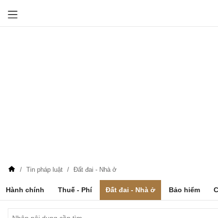
Tin pháp luật
Đất đai - Nhà ở
Hành chính
Thuế - Phí
Đất đai - Nhà ở
Bảo hiểm
C