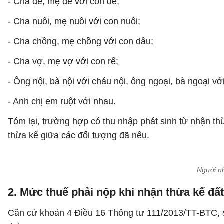
- Cha đẻ, mẹ đẻ với con đẻ;
- Cha nuôi, mẹ nuôi với con nuôi;
- Cha chồng, mẹ chồng với con dâu;
- Cha vợ, mẹ vợ với con rể;
- Ông nội, bà nội với cháu nội, ông ngoại, bà ngoại vớ
- Anh chị em ruột với nhau.
Tóm lại, trường hợp có thu nhập phát sinh từ nhận th
thừa kế giữa các đối tượng đã nêu.
Người nh
2. Mức thuế phải nộp khi nhận thừa kế đất
Căn cứ khoản 4 Điều 16 Thông tư 111/2013/TT-BTC, s