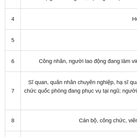
4
Hộ
5
6
Công nhân, người lao động đang làm việc
Sĩ quan, quân nhân chuyên nghiệp, hạ sĩ qu
7
chức quốc phòng đang phục vụ tại ngũ; người
8
Cán bộ, công chức, viên