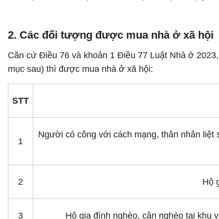
2. Các đối tượng được mua nhà ở xã hội
Căn cứ Điều 76 và khoản 1 Điều 77 Luật Nhà ở 2023, 
mục sau) thì được mua nhà ở xã hội:
STT
Người có công với cách mạng, thân nhân liệt 
1
2
Hộ g
3
Hộ gia đình nghèo, cận nghèo tại khu v