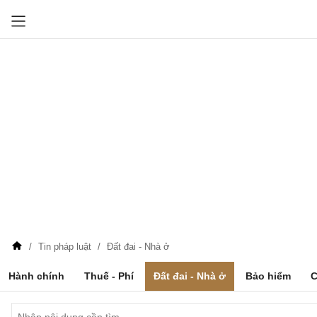
Tin pháp luật
Đất đai - Nhà ở
Hành chính
Thuế - Phí
Đất đai - Nhà ở
Bảo hiểm
C