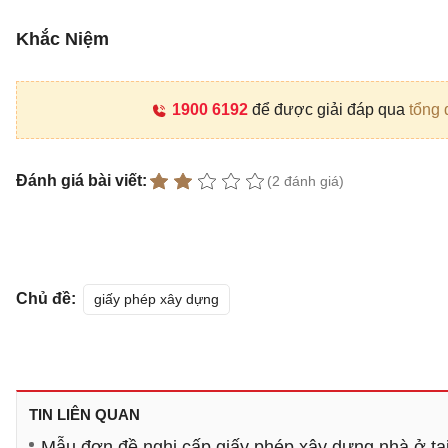
Khắc Niệm
1900 6192
để được giải đáp qua
tổng 
Đánh giá bài viết:
(2 đánh giá)
Chủ đề:
giấy phép xây dựng
TIN LIÊN QUAN
Mẫu đơn đề nghị cấp giấy phép xây dựng nhà ở tại