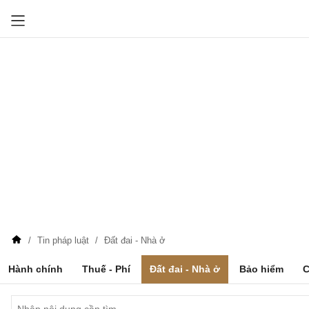
Tin pháp luật
Đất đai - Nhà ở
Hành chính
Thuế - Phí
Đất đai - Nhà ở
Bảo hiểm
C