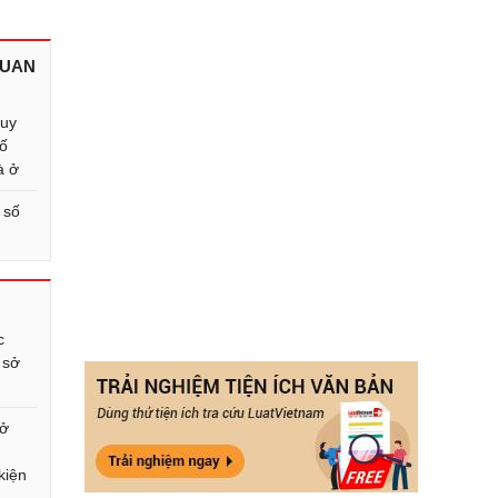
QUAN
quy
số
à ở
 số
c
 sở
sở
kiện