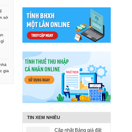
ể
n sở
án
 gì
 nhà
c gia
TIN XEM NHIỀU
Cập nhật Bảng giá đất