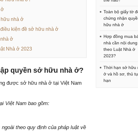
thế nào?
 ở
Toàn bộ giấy tờ đ
chứng nhận quyề
ở hữu nhà ở
hữu nhà ở
 điều kiện đề sở hữu nhà ở
Hợp đồng mua b
 nhà ở
nhà cần nội dung
uật Nhà ở 2023
theo Luật Nhà ở
2023?
Thời hạn sở hữu
 lập quyền sở hữu nhà ở?
ở và hồ sơ, thủ tụ
hạn
ng được sở hữu nhà ở tại Việt Nam
tại Việt Nam bao gồm:
ngoài theo quy định của pháp luật về