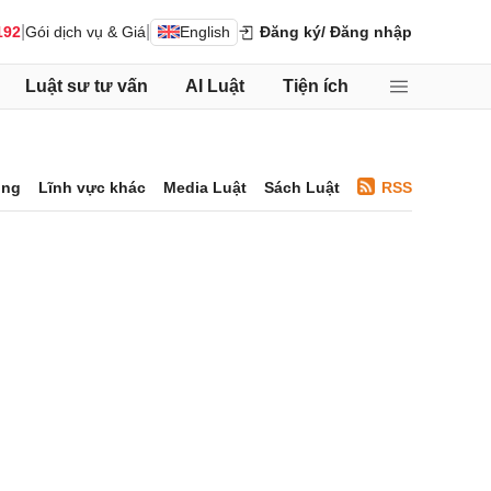
|
|
192
Gói dịch vụ & Giá
English
Đăng ký
/ Đăng nhập
Luật sư tư vấn
AI Luật
Tiện ích
ông
Lĩnh vực khác
Media Luật
Sách Luật
RSS