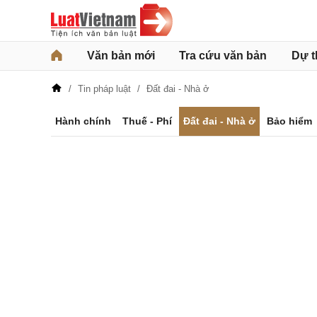
Văn bản mới
Tra cứu văn bản
Dự t
Tin pháp luật
Đất đai - Nhà ở
Hành chính
Thuế - Phí
Đất đai - Nhà ở
Bảo hiểm