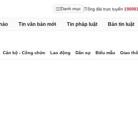
|
Danh mục
Tổng đài trực tuyến
19006
hảo
Tin văn bản mới
Tin pháp luật
Bản tin luật
Cán bộ - Công chức
Lao động
Dân sự
Biểu mẫu
Giao th