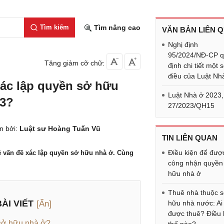
Tìm kiếm
Tìm nâng cao
VĂN BẢN LIÊN 
Nghị định
95/2024/NĐ-CP 
Tăng giảm cỡ chữ:
định chi tiết một 
điều của Luật Nh
ác lập quyền sở hữu
Luật Nhà ở 2023,
23?
27/2023/QH15
n bởi:
Luật sư Hoàng Tuấn Vũ
TIN LIÊN QUAN
Điều kiện để đượ
ề vấn đề xác lập quyền sở hữu nhà ở. Cùng
công nhận quyền
hữu nhà ở
Thuê nhà thuộc 
ÀI VIẾT
[Ẩn]
hữu nhà nước: Ai
được thuê? Điều 
 sở hữu nhà ở?