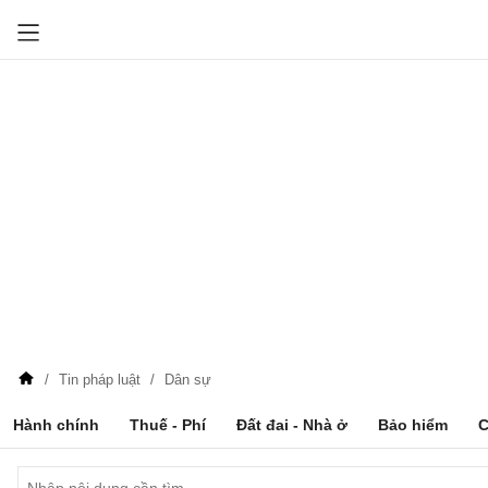
Tin pháp luật
Dân sự
Hành chính
Thuế - Phí
Đất đai - Nhà ở
Bảo hiểm
C