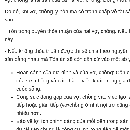
vợ, chồng là tài sản của cả hai vợ, chồng. Đồng thời,
Do đó, khi vợ, chồng ly hôn mà có tranh chấp về tài 
sau:
- Tôn trọng quyền thỏa thuận của hai vợ, chồng. Nếu 
này.
- Nếu không thỏa thuận được thì sẽ chia theo nguyên 
sản bằng nhau mà Tòa án sẽ còn căn cứ vào một số y
Hoàn cảnh của gia đình và của vợ, chồng: Căn cứ
của vợ, chồng và các thành viên khác trong gia 
cuộc sống.
Công sức đóng góp của vợ, chồng vào việc tạo lập
tiếp hoặc gián tiếp (vợ/chồng ở nhà nội trợ cũn
nhiều hơn.
Bảo vệ lợi ích chính đáng của mỗi bên trong sản 
dụ tài sản chung là công cụ, phương tiện để một b