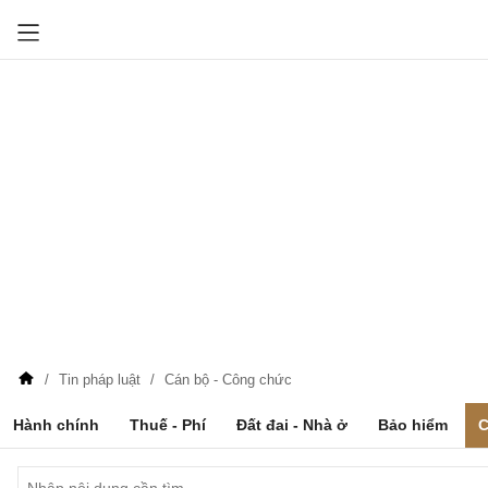
Tin pháp luật
Cán bộ - Công chức
Hành chính
Thuế - Phí
Đất đai - Nhà ở
Bảo hiểm
C