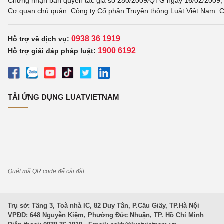
Chứng nhận bản quyền tác giả số 280/2009/QTG ngày 16/02/2009, c
Cơ quan chủ quản: Công ty Cổ phần Truyền thông Luật Việt Nam. C
0938 36 1919
Hỗ trợ về dịch vụ:
1900 6192
Hỗ trợ giải đáp pháp luật:
TẢI ỨNG DỤNG LUATVIETNAM
Quét mã QR code để cài đặt
Trụ sở: Tầng 3, Toà nhà IC, 82 Duy Tân, P.Cầu Giấy, TP.Hà Nội
VPĐD: 648 Nguyễn Kiệm, Phường Đức Nhuận, TP. Hồ Chí Minh