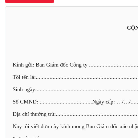
CỘN
Kính gửi: Ban Giám đốc Công ty ....................................
Tôi tên là:...................................................................
Sinh ngày:...................................................................
Số CMND: ..................................Ngày cấp: …/…/...... Nơ
Địa chỉ thường trú:........................................................
Nay tôi viết đơn này kính mong Ban Giám đốc xác nhận