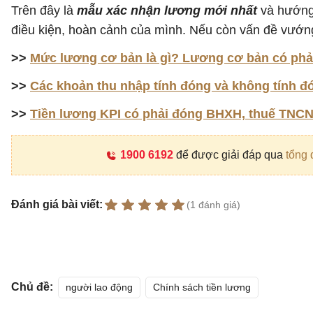
Trên đây là
mẫu xác nhận lương mới nhất
và hướng
điều kiện, hoàn cảnh của mình. Nếu còn vấn đề vướng
>>
Mức lương cơ bản là gì? Lương cơ bản có phả
>>
Các khoản thu nhập tính đóng và không tính 
>>
Tiền lương KPI có phải đóng BHXH, thuế TNC
1900 6192
để được giải đáp qua
tổng 
Đánh giá bài viết:
(1 đánh giá)
Chủ đề:
người lao động
Chính sách tiền lương