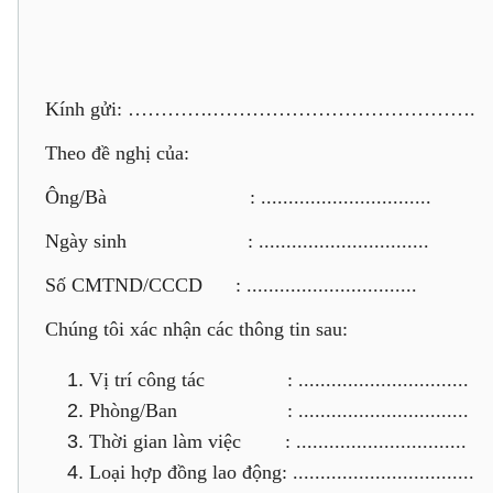
Kính gửi: ………….………………………………….
Theo đề nghị của:
Ông/Bà : ...............................
Ngày sinh : ...............................
Số CMTND/CCCD : ...............................
Chúng tôi xác nhận các thông tin sau:
Vị trí công tác : ...............................
Phòng/Ban : ...............................
Thời gian làm việc : ...............................
Loại hợp đồng lao động: .................................