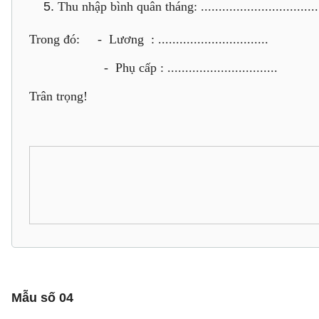
Thu nhập bình quân tháng: .................................
Trong đó: - Lương : ...............................
- Phụ cấp : ...............................
Trân trọng!
Mẫu số 04