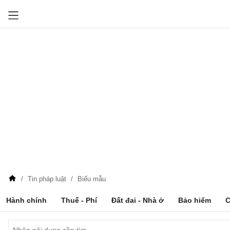
Tin pháp luật
Biểu mẫu
Hành chính
Thuế - Phí
Đất đai - Nhà ở
Bảo hiểm
C