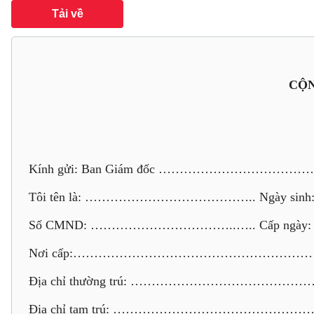
Tải về
CỘN
Kính gửi: Ban Giám đốc ……………………………
Tôi tên là: ………………………………….. Ngày s
Số CMND: ……………………………..….. Cấp ngà
Nơi cấp:………………………………………………………
Địa chỉ thường trú: ……………………………
Địa chỉ tạm trú: ……………………………………