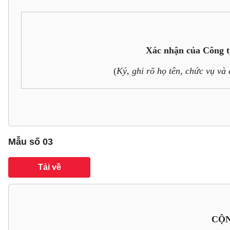
Xác nhận của Công t
(
Ký, ghi rõ họ tên, chức vụ và
Mẫu số 03
Tải về
CỘ