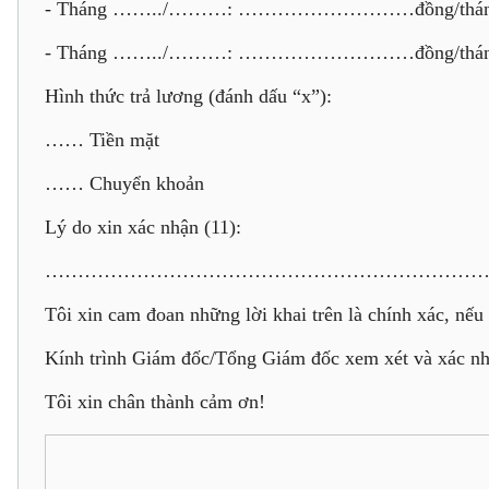
- Tháng ……../………: ………………………đồng/thá
- Tháng ……../………: ………………………đồng/thá
Hình thức trả lương (đánh dấu “x”):
…… Tiền mặt
…… Chuyển khoản
Lý do xin xác nhận (11):
……………………………………………………………
Tôi xin cam đoan những lời khai trên là chính xác, nếu c
Kính trình Giám đốc/Tổng Giám đốc xem xét và xác nh
Tôi xin chân thành cảm ơn!