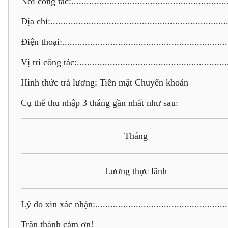
Nơi công tác:................................................................
Địa chỉ:.......................................................................
Điện thoại:...................................................................
Vị trí công tác:.............................................................
Hình thức trả lương: Tiền mặt Chuyển khoản
Cụ thể thu nhập 3 tháng gần nhất như sau:
Tháng
Lương thực lãnh
Lý do xin xác nhận:.......................................................
Trân thành cảm ơn!