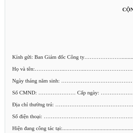
CỘN
Kính gửi: Ban Giám đốc Công ty………………….......
Họ và tên:……………...………...……………
Ngày tháng năm sinh: …………………………
Số CMND: ………………… Cấp ngày: ………………
Địa chỉ thường trú: ………………………………
Số điện thoại: ………………………………………
Hiện đang công tác tại:...................................................