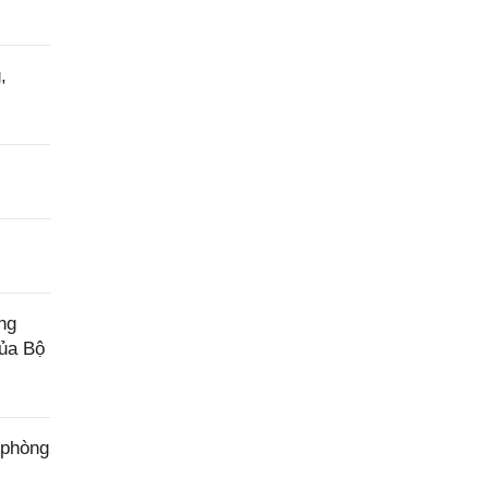
,
ng
của Bộ
 phòng