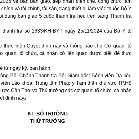
/2025 về bản bàn giao, tiếp nhận biên chế, công chức làm
chính và tài chính, tài sản, trang thiết bị làm việc thuộc Bộ Y
ội dung bàn giao 5 cuộc thanh tra nêu trên sang Thanh tra
h thanh tra số 1633/KH-BYT ngày 25/11/2024 của Bộ Y tế
ai thực hiện Quyết định này và thông báo cho Cơ quan, tổ
cơ quan, tổ chức, cá nhân có liên quan được biết, để thực
kể từ ngày ký, ban hành.
òng Bộ; Chánh Thanh tra Bộ; Giám đốc: Bệnh viện Da liễu
 viện Lão khoa, Trung tâm Pháp y Tâm thần khu vực TP.Hồ
Dược Cần Thơ và Thủ trưởng các cơ quan, tổ chức, cá nhân
t định này./.
KT. BỘ TRƯỞNG
THỨ TRƯỞNG