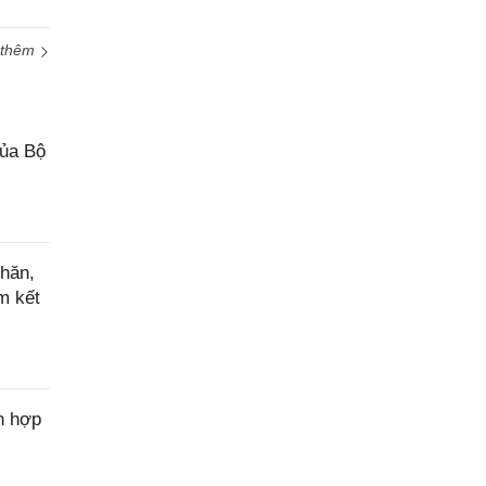
 thêm
của Bộ
hăn,
m kết
n hợp