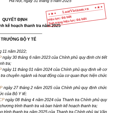
Hà Nội, ngày 31 tháng 5 năm 2025
Hiệu lực: Đã biết
Tình trạng hiệu lực: Đã biết
QUYẾT ĐỊNH
ỉnh kế hoạch thanh tra năm 2025
___________________
 TRƯỞNG BỘ Y TẾ
g 11 năm 2022;
P
ngày 30 tháng 6 năm 2023 của Chính phủ quy định chi tiết
nh tra;
P
ngày 11 tháng 01 năm 2024 của Chính phủ quy định về cơ
 tra chuyên ngành và hoạt động của cơ quan thực hiện chức
CP
ngày 27 tháng 2 năm 2025 của Chính phủ quy định chức
ức của Bộ Y tế;
CP
ngày 08 tháng 4 năm 2024 của Thanh tra Chính phủ quy
hương trình thanh tra và ban hành kế hoạch thanh tra;
trình thanh tra năm 2025 của Thanh tra Chính phủ tại Văn