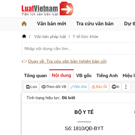
Văn bản mới
Tra cứu văn bản
Dự t
Văn bản pháp luật
Y tế-Sức khỏe
👉
Quay về: Tra cứu văn bản (phiên bản cũ)
Nội dung
Tổng quan
VB gốc
Tiếng Anh
Hiệu 
Lưu
Theo dõi VB
Ghi chú
Báo lỗi
In
Tình trạng hiệu lực:
Đã biết
BỘ Y TẾ
_____
Số: 1810/QĐ-BYT