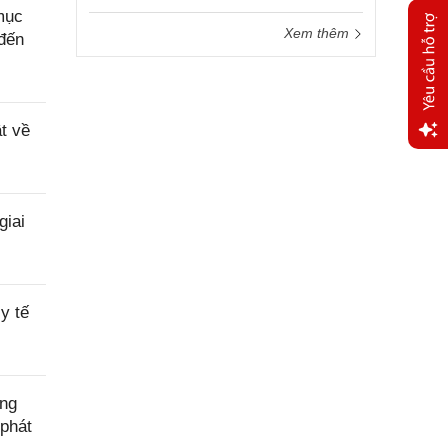
mục
Xem thêm
 đến
t về
Yêu
cầu
hỗ trợ
giai
y tế
ờng
phát