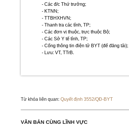
-
Các đ/c Thứ trưởng;
-
KTNN;
-
TTBHXHVN;
-
Thanh
tr
a các tỉnh, TP;
-
Các đơn vị thuộc, trực thuộc Bộ;
-
Các Sở Y tế tỉnh, TP;
-
Cổng thông tin điện tử BYT (để đăng tải);
-
Lưu: VT, TTrB.
Từ khóa liên quan:
Quyết định 3552/QĐ-BYT
VĂN BẢN CÙNG LĨNH VỰC