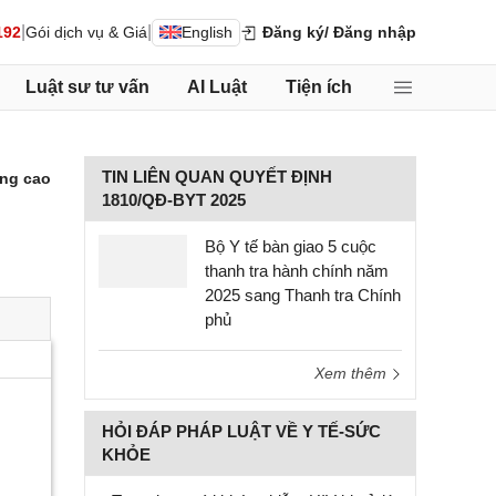
|
|
192
Gói dịch vụ & Giá
English
Đăng ký
/ Đăng nhập
Luật sư tư vấn
AI Luật
Tiện ích
TIN LIÊN QUAN QUYẾT ĐỊNH
ng cao
1810/QĐ-BYT 2025
Bộ Y tế bàn giao 5 cuộc
thanh tra hành chính năm
2025 sang Thanh tra Chính
phủ
Xem thêm
HỎI ĐÁP PHÁP LUẬT VỀ Y TẾ-SỨC
KHỎE