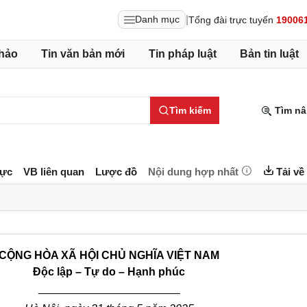
|
Danh mục
Tổng đài trực tuyến
19006
hảo
Tin văn bản mới
Tin pháp luật
Bản tin luật
Tìm kiếm
Tìm nâ
lực
VB liên quan
Lược đồ
Nội dung hợp nhất
Tải về
CỘNG HÒA XÃ HỘI CHỦ NGHĨA VIỆT NAM
Độc lập – Tự do – Hạnh phúc
_______________________