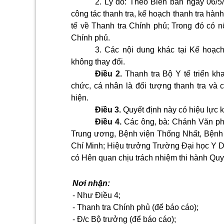
2. Lý do: Theo Biên bản ngày 06/5
công tác thanh tra, kế hoạch thanh tra hành 
tế về Thanh tra Chính phủ; Trong đó có n
Chính phủ.
3. Các nội dung khác tại Kế hoạc
không thay đổi.
Điều 2.
Thanh tra Bộ Y tế triển kh
chức, cá nhân là đối tượng thanh tra và 
hiện.
Điều 3.
Quyết định này có hiệu lực 
Điều 4.
Các ông, bà: Chánh Văn ph
Trung ương, Bệnh viện Thống Nhất, Bệnh
Chí Minh; Hiệu trưởng Trường Đại học Y 
có Hên quan chịu trách nhiệm thi hành Quyế
Nơi nhận:
-
Như Điều 4;
-
Thanh tra Chính phủ (để báo cáo);
-
Đ/c Bộ trưởng (để báo cáo);