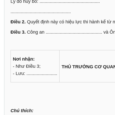
Lý do hủy bỏ: ...............................................
...............................................
Điều 2.
Quyết định này có hiệu lực thi hành kể từ 
Điều 3.
Công an .........................................
Nơi nhận:
- Như Điều 3;
THỦ TRƯỞNG CƠ QUA
- Lưu: ........................
Chú thích: