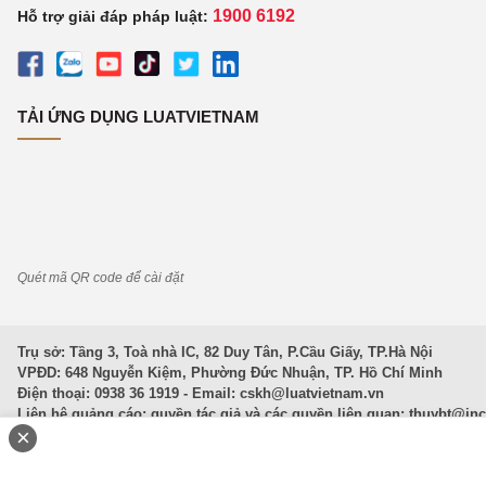
1900 6192
Hỗ trợ giải đáp pháp luật:
TẢI ỨNG DỤNG LUATVIETNAM
Quét mã QR code để cài đặt
Trụ sở: Tầng 3, Toà nhà IC, 82 Duy Tân, P.Cầu Giấy, TP.Hà Nội
VPĐD: 648 Nguyễn Kiệm, Phường Đức Nhuận, TP. Hồ Chí Minh
Điện thoại: 0938 36 1919 - Email:
cskh@luatvietnam.vn
Liên hệ quảng cáo; quyền tác giả và các quyền liên quan:
thuybt@in
×
Văn Bản Pháp Luật
|
Luật Doanh nghiệp
|
Luật Đất đai
|
Luật Hình 