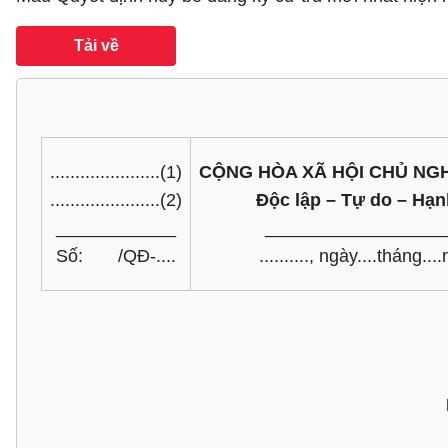
Tải về
......................(1)
CỘNG HÒA XÃ HỘI CHỦ NGH
......................(2)
Độc lập – Tự do – Hạ
____________
__________________
Số: /QĐ-....
.........., ngày....tháng...