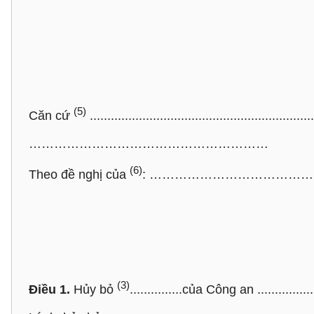
(5)
Căn cứ
................................................................
…………………………………………………
(6)
Theo đề nghị của
: …………………………………
(3)
Điều 1.
Hủy bỏ
...............của Công an ..............