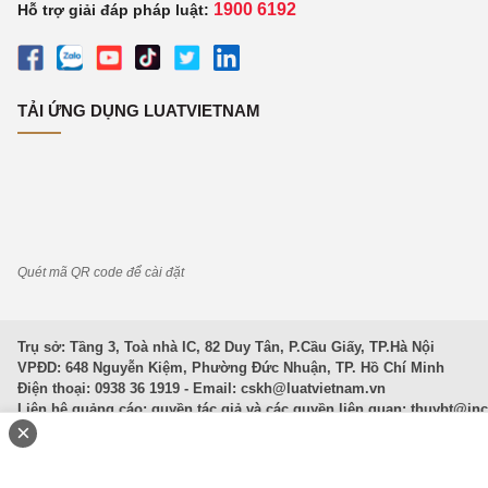
1900 6192
Hỗ trợ giải đáp pháp luật:
TẢI ỨNG DỤNG LUATVIETNAM
Quét mã QR code để cài đặt
Trụ sở: Tầng 3, Toà nhà IC, 82 Duy Tân, P.Cầu Giấy, TP.Hà Nội
VPĐD: 648 Nguyễn Kiệm, Phường Đức Nhuận, TP. Hồ Chí Minh
Điện thoại: 0938 36 1919 - Email:
cskh@luatvietnam.vn
Liên hệ quảng cáo; quyền tác giả và các quyền liên quan:
thuybt@in
×
Văn Bản Pháp Luật
|
Luật Doanh nghiệp
|
Luật Đất đai
|
Luật Hình 