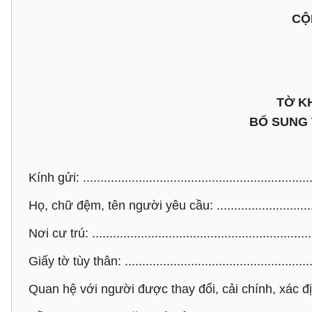
CỘ
TỜ KH
BỔ SUNG 
Kính gửi: ..................................................................
Họ, chữ đệm, tên người yêu cầu: ..............................
Nơi cư trú: ................................................................
Giấy tờ tùy thân: .......................................................
Quan hệ với người được thay đổi, cải chính, xác định 