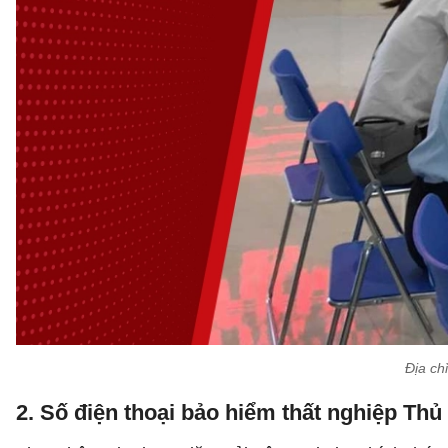
Địa ch
2. Số điện thoại bảo hiểm thất nghiệp Th