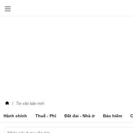
Tin văn bản mới
Hành chính
Thuế - Phí
Đất đai - Nhà ở
Bảo hiểm
C