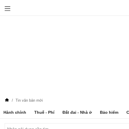
Tin văn bản mới
Hành chính
Thuế - Phí
Đất đai - Nhà ở
Bảo hiểm
C