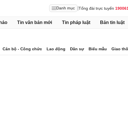
|
Danh mục
Tổng đài trực tuyến
19006
hảo
Tin văn bản mới
Tin pháp luật
Bản tin luật
Cán bộ - Công chức
Lao động
Dân sự
Biểu mẫu
Giao th