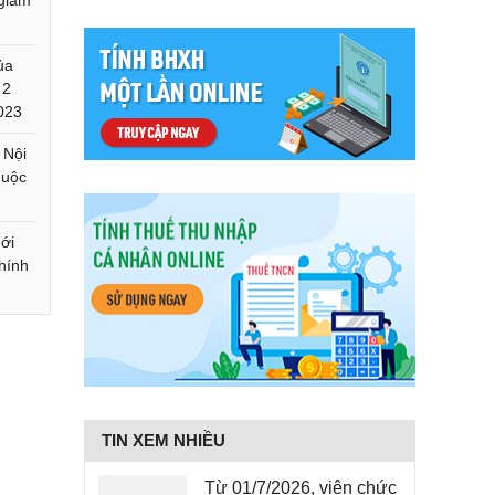
 giảm
ủa
 2
2023
 Nội
huộc
ới
hính
TIN XEM NHIỀU
Từ 01/7/2026, viên chức