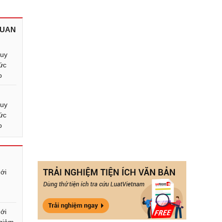
QUAN
quy
hức
o
quy
hức
o
ới
ới