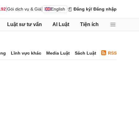
|
|
192
Gói dịch vụ & Giá
English
Đăng ký
/ Đăng nhập
Luật sư tư vấn
AI Luật
Tiện ích
ông
Lĩnh vực khác
Media Luật
Sách Luật
RSS