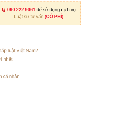
090 222 9061
để sử dụng dịch vụ
Luật sư tư vấn
(CÓ PHÍ)
pháp luật Việt Nam?
i nhất
h cá nhân