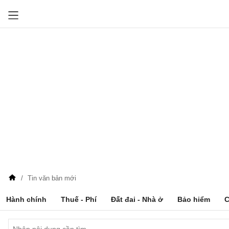
Tin văn bản mới
Hành chính
Thuế - Phí
Đất đai - Nhà ở
Bảo hiểm
C