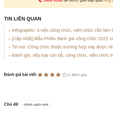
1900 6192
để được giải đáp qua
tổng 
TIN LIÊN QUAN
Infographic: 4 việc công chức, viên chức cần làm
[Cập nhật] Mẫu Phiếu đánh giá công chức 2022 v
Tin vui: Công chức thuộc trường hợp này được n
Đánh giá, xếp loại cán bộ, công chức, viên chức 
Đánh giá bài viết:
(1 đánh giá)
Chủ đề:
chính sách mới