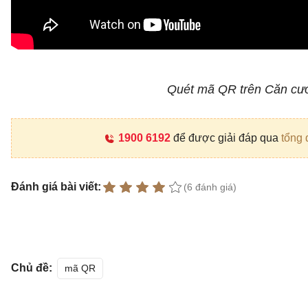
Quét mã QR trên Căn cướ
1900 6192
để được giải đáp qua
tổng 
Đánh giá bài viết:
(6 đánh giá)
Chủ đề:
mã QR