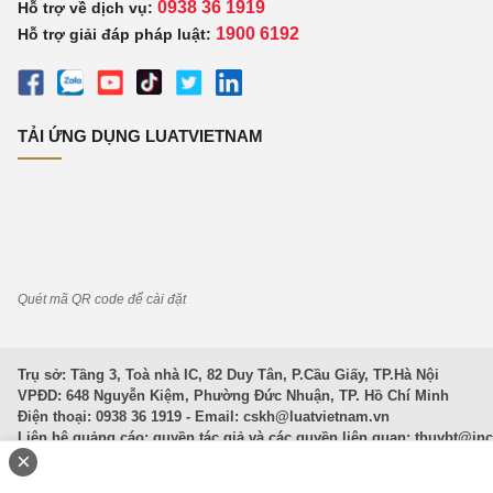
0938 36 1919
Hỗ trợ về dịch vụ:
1900 6192
Hỗ trợ giải đáp pháp luật:
TẢI ỨNG DỤNG LUATVIETNAM
Quét mã QR code để cài đặt
Trụ sở: Tầng 3, Toà nhà IC, 82 Duy Tân, P.Cầu Giấy, TP.Hà Nội
VPĐD: 648 Nguyễn Kiệm, Phường Đức Nhuận, TP. Hồ Chí Minh
Điện thoại: 0938 36 1919 - Email:
cskh@luatvietnam.vn
Liên hệ quảng cáo; quyền tác giả và các quyền liên quan:
thuybt@in
×
Văn Bản Pháp Luật
|
Luật Doanh nghiệp
|
Luật Đất đai
|
Luật Hình 