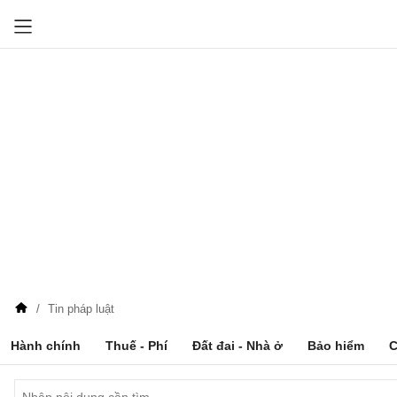
Tin pháp luật
Hành chính
Thuế - Phí
Đất đai - Nhà ở
Bảo hiểm
C