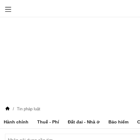
Tin pháp luật
Hành chính
Thuế - Phí
Đất đai - Nhà ở
Bảo hiểm
C