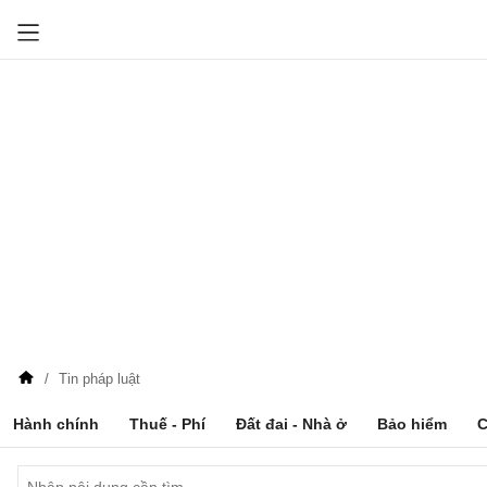
Tin pháp luật
Hành chính
Thuế - Phí
Đất đai - Nhà ở
Bảo hiểm
C