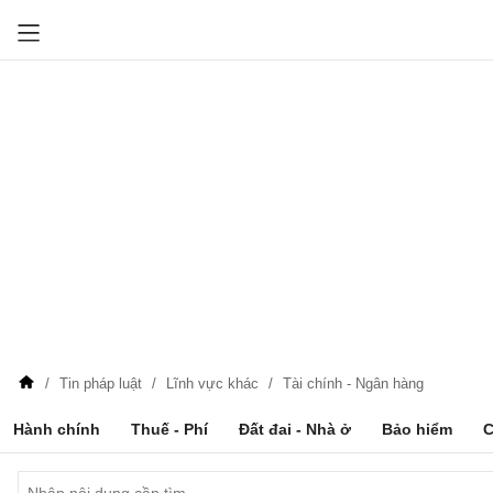
Tin pháp luật
Lĩnh vực khác
Tài chính - Ngân hàng
Hành chính
Thuế - Phí
Đất đai - Nhà ở
Bảo hiểm
C