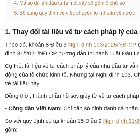
4. Mã số dự án đầu tư là một dãy số gồm 9 chữ số
5. Bổ sung quy định về việc chuyển lợi nhuận về nước
1. Thay đổi tài liệu về tư cách pháp lý của
Theo đó, khoản 8 Điều 3
Nghị định 103/2026/NĐ-CP
đ
định 31/2021/NĐ-CP hướng dẫn thi hành Luật Đầu tư
Cụ thể, tài liệu về tư cách pháp lý của nhà đầu tư vẫ
động của tổ chức kinh tế. Nhưng tại Nghị định 103, Ch
về tài liệu này.
Đồng thời, thành phần hồ sơ, giấy tờ về tư cách phá
- Công dân Việt Nam:
Chỉ cần số định danh cá nhân.
So với quy định cũ tại khoản 15 Điều 2
Nghị định 31/
gồm: