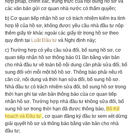
hợp pháp, chính xác, trung thực của nội dung hồ sơ và
các văn bản gửi cơ quan nhà nước có thẩm quyền;
b) Cơ quan tiếp nhận hồ sơ có trách nhiệm kiểm tra tính
hợp lệ của hồ sơ, không được yêu cầu nhà đầu tư nộp
thêm giấy tờ khác ngoài các giấy tờ trong hồ sơ theo
quy định tại
Luật Đầu tư
và Nghị định này;
c) Trường hợp có yêu cầu sửa đổi, bổ sung hồ sơ, cơ
quan tiếp nhận hồ sơ thông báo 01 lần bằng văn bản
cho nhà đầu tư về toàn bộ nội dung cần phải sửa đổi, bổ
sung đối với mỗi một bộ hồ sơ. Thông báo phải nêu rõ
căn cứ, nội dung và thời hạn sửa đổi, bổ sung hồ sơ.
Nhà đầu tư có trách nhiệm sửa đổi, bổ sung hồ sơ trong
thời hạn ghi tại văn bản thông báo của cơ quan tiếp
nhận hồ sơ. Trường hợp nhà đầu tư không sửa đổi, bổ
sung hồ sơ trong thời hạn đã được thông báo,
Bộ Kế
hoạch và Đầu tư
, cơ quan đăng ký đầu tư xem xét dừng
giải quyết hồ sơ và thông báo bằng văn bản cho nhà
đầu tư;