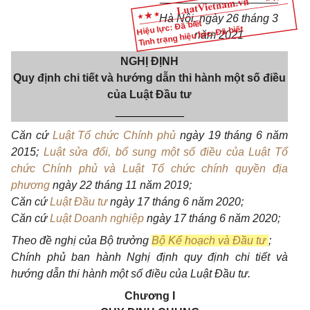
Hà Nội, ngày 26 tháng 3
Hiệu lực: Đã biết
Tình trạng hiệu lực: Đã biết
năm 2021
NGHỊ ĐỊNH
Quy định chi tiết và hướng dẫn thi hành một số điều
của Luật
Đầu tư
___________
Căn cứ
Luật Tổ chức Chính phủ
ngày 19 tháng 6 năm
2015;
Luật sửa đổi, bổ sung một số điều của Luật Tổ
chức Chính phủ và Luật Tổ chức chính quyền địa
phương
ngày 22 tháng 11 năm 2019;
Căn cứ
Luật Đầu tư
ngày 1
7 tháng 6 năm 2020;
Căn cứ
Luật Doanh nghiệp
ngày 17 tháng 6 năm 2020;
Theo đề nghị của Bộ trưởng
Bộ Kế hoạch và Đầu tư
;
Chính phủ ban hành Nghị định quy định chi tiết và
hướng dẫn thi hành một số điều của Luật
Đầu tư.
Chương I