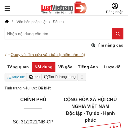
Đăng nhập
Văn bản pháp luật
Đầu tư
Tìm nâng cao
👉
Quay về: Tra cứu văn bản (phiên bản cũ)
Tổng quan
Nội dung
VB gốc
Tiếng Anh
Lược đồ
Lưu
Tìm từ trong trang
Mục lục
Tình trạng hiệu lực:
Đã biết
CHÍNH PHỦ
CỘNG HÒA XÃ HỘI CHỦ
_______
NGHĨA VIỆT NAM
Độc lập - Tự do - Hạnh
phúc
Số: 31/2021/NĐ-CP
___________________