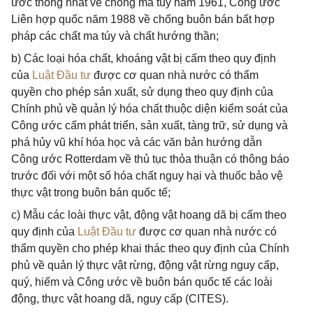
ước thống nhất về chống ma túy năm 1961, Công ước
Liên hợp quốc năm 1988 về chống buôn bán bất hợp
pháp các chất ma túy và chất hướng thần;
b) Các loại hóa chất, khoáng vật bị cấm theo quy định
của
Luật Đầu tư
được cơ quan nhà nước có thẩm
quyền cho phép sản xuất, sử dụng theo quy định của
Chính phủ về quản lý hóa chất thuộc diện kiểm soát của
Công ước cấm phát triển, sản xuất, tàng trữ, sử dụng và
phá hủy vũ khí hóa học và các văn bản hướng dẫn
Công ước Rotterdam về thủ tục thỏa thuận có thông báo
trước đối với một số hóa chất nguy hại và thuốc bảo vệ
thực vật trong buôn bán quốc tế;
c) Mẫu các loài thực vật, động vật hoang dã bị cấm theo
quy định của
Luật Đầu tư
được cơ quan nhà nước có
thẩm quyền cho phép khai thác theo quy định của Chính
phủ về quản lý thực vật rừng, động vật rừng nguy cấp,
quý, hiếm và Công ước về buôn bán quốc tế các loài
động, thực vật hoang dã, nguy cấp (CITES).