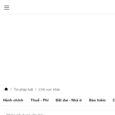
Tin pháp luật
Lĩnh vực khác
Hành chính
Thuế - Phí
Đất đai - Nhà ở
Bảo hiểm
C