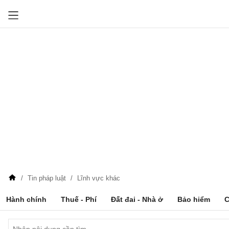
Tin pháp luật
Lĩnh vực khác
Hành chính
Thuế - Phí
Đất đai - Nhà ở
Bảo hiểm
C