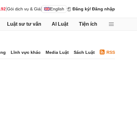
|
|
192
Gói dịch vụ & Giá
English
Đăng ký
/ Đăng nhập
Luật sư tư vấn
AI Luật
Tiện ích
ông
Lĩnh vực khác
Media Luật
Sách Luật
RSS