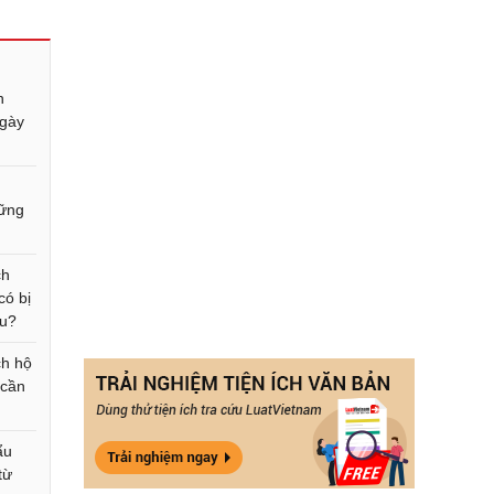
n
ngày
hững
ch
có bị
ẩu?
ch hộ
 cần
ẩu
từ