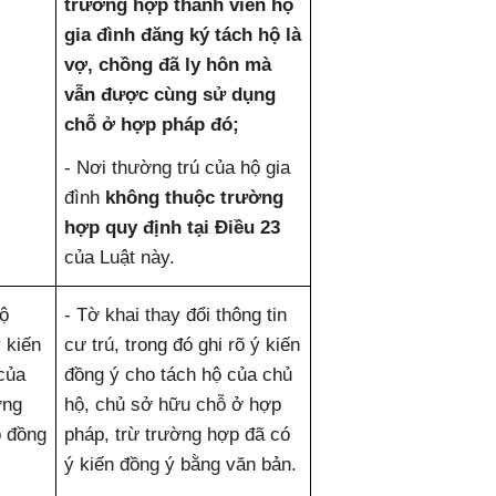
trường hợp thành viên hộ
gia đình đăng ký tách hộ là
vợ, chồng đã ly hôn mà
vẫn được cùng sử dụng
chỗ ở hợp pháp đó;
- Nơi thường trú của hộ gia
đình
không thuộc trường
hợp quy định tại Điều 23
của Luật này.
hộ
- Tờ khai thay đổi thông tin
 kiến
cư trú, trong đó ghi rõ ý kiến
của
đồng ý cho tách hộ của chủ
ờng
hộ, chủ sở hữu chỗ ở hợp
ộ đồng
pháp, trừ trường hợp đã có
ý kiến đồng ý bằng văn bản.