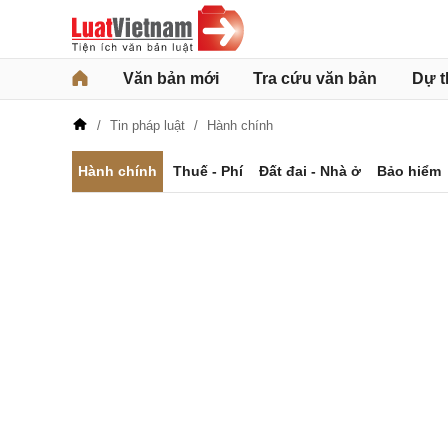
Văn bản mới
Tra cứu văn bản
Dự t
Tin pháp luật
Hành chính
Hành chính
Thuế - Phí
Đất đai - Nhà ở
Bảo hiểm