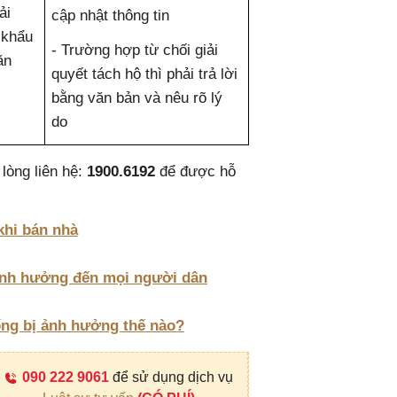
ải
cập nhật thông tin
 khẩu
- Trường hợp từ chối giải
ăn
quyết tách hộ thì phải trả lời
bằng văn bản và nêu rõ lý
do
lòng liên hệ:
1900.6192
để được hỗ
khi bán nhà
ảnh hưởng đến mọi người dân
ống bị ảnh hưởng thế nào?
090 222 9061
để sử dụng dịch vụ