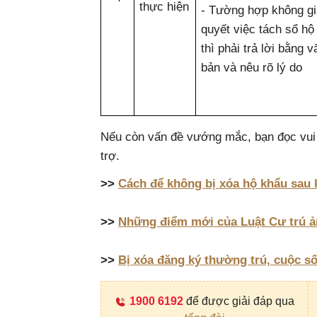
thực hiện
- Tường hợp không gi
quyết việc tách sổ hộ
thì phải trả lời bằng v
bản và nêu rõ lý do
Nếu còn vấn đề vướng mắc, bạn đọc vui 
trợ.
>>
Cách để không bị xóa hộ khẩu sau 
>>
Những điểm mới của Luật Cư trú 
>>
Bị xóa đăng ký thường trú, cuộc s
1900 6192
để được giải đáp qua