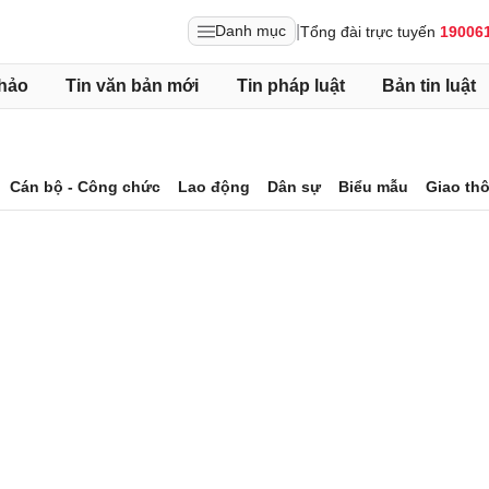
|
Danh mục
Tổng đài trực tuyến
19006
hảo
Tin văn bản mới
Tin pháp luật
Bản tin luật
Cán bộ - Công chức
Lao động
Dân sự
Biểu mẫu
Giao th