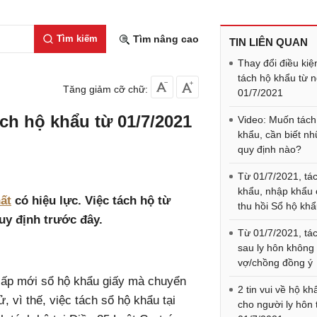
Tìm kiếm
Tìm nâng cao
TIN LIÊN QUAN
Thay đổi điều kiệ
tách hộ khẩu từ 
Tăng giảm cỡ chữ:
01/7/2021
ách hộ khẩu từ 01/7/2021
Video: Muốn tách
khẩu, cần biết n
quy định nào?
Từ 01/7/2021, tá
khẩu, nhập khẩu 
ất
có hiệu lực. Việc tách hộ từ
thu hồi Sổ hộ kh
uy định trước đây.
Từ 01/7/2021, tá
sau ly hôn không
vợ/chồng đồng ý
cấp mới sổ hộ khẩu giấy mà chuyển
2 tin vui về hộ kh
, vì thế, việc tách sổ hộ khẩu tại
cho người ly hôn 