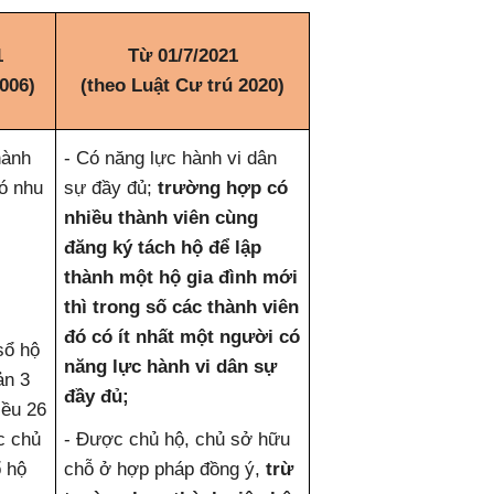
1
Từ 01/7/2021
006)
(theo Luật Cư trú 2020)
hành
- Có năng lực hành vi dân
có nhu
sự đầy đủ;
trường hợp có
nhiều thành viên cùng
đăng ký tách hộ để lập
thành một hộ gia đình mới
thì trong số các thành viên
đó có ít nhất một người có
sổ hộ
năng lực hành vi dân sự
ản 3
đầy đủ;
iều 26
c chủ
- Được chủ hộ, chủ sở hữu
ổ hộ
chỗ ở hợp pháp đồng ý,
trừ