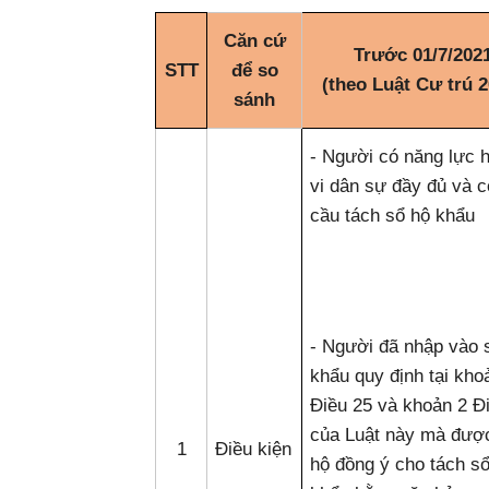
Căn cứ
Trước 01/7/202
STT
để so
(theo Luật Cư trú 2
sánh
- Người có năng lực 
vi dân sự đầy đủ và 
cầu tách sổ hộ khẩu
- Người đã nhập vào 
khẩu quy định tại kho
Điều 25 và khoản 2 Đ
của Luật này mà đượ
1
Điều kiện
hộ đồng ý cho tách s