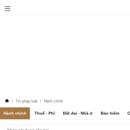
Tin pháp luật
Hành chính
Hành chính
Thuế - Phí
Đất đai - Nhà ở
Bảo hiểm
C