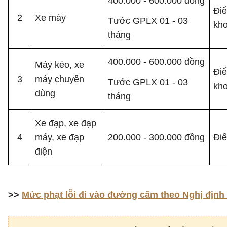
400.000 - 600.000 đồng
Điể
2
Xe máy
Tước GPLX 01 - 03
kho
tháng
400.000 - 600.000 đồng
Máy kéo, xe
Điể
3
máy chuyên
Tước GPLX 01 - 03
kho
dùng
tháng
Xe đạp, xe đạp
4
máy, xe đạp
200.000 - 300.000 đồng
Điể
điện
>>
Mức phạt lỗi đi vào đường cấm theo Nghị định