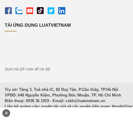
TẢI ỨNG DỤNG LUATVIETNAM
Quét mã QR code để cài đặt
Trụ sở: Tầng 3, Toà nhà IC, 82 Duy Tân, P.Cầu Giấy, TP.Hà Nội
VPĐD: 648 Nguyễn Kiệm, Phường Đức Nhuận, TP. Hồ Chí Minh
Điện thoại: 0938 36 1919 - Email:
cskh@luatvietnam.vn
Liên hệ quảng cáo; quyền tác giả và các quyền liên quan:
thuybt@in
×
Văn Bản Pháp Luật
|
Luật Doanh nghiệp
|
Luật Đất đai
|
Luật Hình 