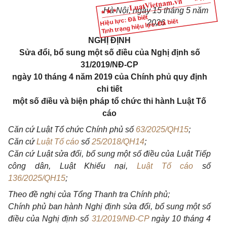
Hà Nội, ngày 15 tháng 5 năm
Hiệu lực: Đã biết
Tình trạng hiệu lực: Đã biết
2026
NGHỊ ĐỊNH
Sửa đổi, bổ sung một số điều của Nghị định số
31/2019/NĐ-CP
ngày 10 tháng 4 năm 2019 của Chính phủ quy định
chi tiết
một số điều và biện pháp tổ chức thi hành Luật Tố
cáo
Căn cứ Luật Tổ chức Chính phủ số
63/2025/QH15
;
Căn cứ
Luật Tố cáo
số
25/2018/QH14
;
Căn cứ Luật sửa đổi, bổ sung một số điều của Luật Tiếp
công dân, Luật Khiếu nại,
Luật Tố cáo
số
136/2025/QH15
;
Theo đề nghị của Tổng Thanh tra Chính phủ;
Chính phủ ban hành Nghị định sửa đổi, bổ sung một số
điều của Nghị định số
31/2019/NĐ-CP
ngày 10 tháng 4