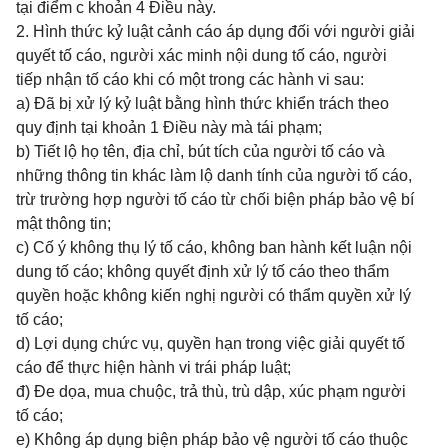
tại điểm c khoản 4 Điều này.
2. Hình thức kỷ luật cảnh cáo áp dụng đối với người giải
quyết tố cáo, người xác minh nội dung tố cáo, người
tiếp nhận tố cáo khi có một trong các hành vi sau:
a) Đã bị xử lý kỷ luật bằng hình thức khiển trách theo
quy định tại khoản 1 Điều này mà tái phạm;
b) Tiết lộ họ tên, địa chỉ, bút tích của người tố cáo và
những thông tin khác làm lộ danh tính của người tố cáo,
trừ trường hợp người tố cáo từ chối biện pháp bảo vệ bí
mật thông tin;
c) Cố ý không thụ lý tố cáo, không ban hành kết luận nội
dung tố cáo; không quyết định xử lý tố cáo theo thẩm
quyền hoặc không kiến nghị người có thẩm quyền xử lý
tố cáo;
d) Lợi dụng chức vụ, quyền hạn trong việc giải quyết tố
cáo để thực hiện hành vi trái pháp luật;
đ) Đe dọa, mua chuộc, trả thù, trù dập, xúc phạm người
tố cáo;
e) Không áp dụng biện pháp bảo vệ người tố cáo thuộc