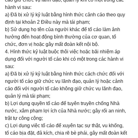
hành vi sau:
a) Đã bị xử lý kỷ luật bằng hình thức cảnh cáo theo quy
định tại khoản 2 Điều này mà tái phạm;
b) Sử dụng họ tên của người khác để tố cáo làm ảnh
hưởng đến hoạt động bình thường của cơ quan, tổ
chức, đơn vị hoặc gây mất đoàn kết nội bộ.
4. Hình thức kỷ luật buộc thôi việc hoặc bãi nhiệm áp
dụng đối với người tố cáo khi có một trong các hành vi
sau:
a) Đã bị xử lý kỷ luật bằng hình thức cách chức đối với
người tố cáo giữ chức vụ lãnh đạo, quản lý hoặc cảnh
cáo đối với người tố cáo không giữ chức vụ lãnh đạo,
quản lý mà tái phạm;
b) Lợi dụng quyền tố cáo để tuyên truyền chống Nhà
nước, xâm phạm lợi ích của Nhà nước; gây rối an ninh,
trật tự công cộng;
c) Lợi dụng việc tố cáo để xuyên tạc sự thật, vu khống,
tố cáo bịa đặt, đả kích, chia rẽ bè phái, gây mất đoàn kết