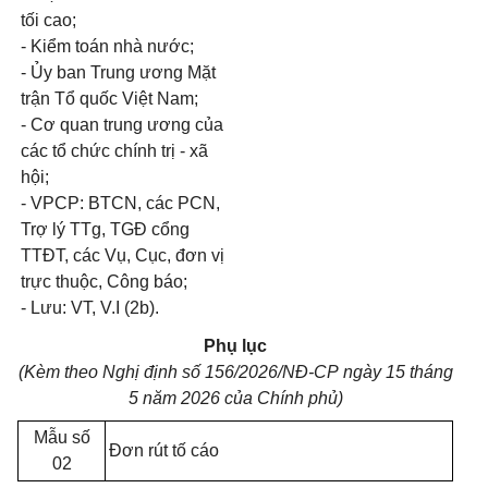
tối cao;
- Kiểm toán nhà nước;
- Ủy ban Trung ương Mặt
trận Tổ quốc Việt Nam;
- Cơ quan trung ương của
các tổ chức chính trị - xã
hội;
- VPCP: BTCN, các PCN,
Trợ lý TTg, TGĐ cổng
TTĐT, các Vụ, Cục, đơn vị
trực thuộc, Công báo;
- Lưu: VT, V.I (2b).
Phụ lục
(Kèm theo Nghị định số 156/2026/NĐ-CP
ngày 15 tháng
5 năm 2026 của Chính phủ)
Mẫu số
Đơn rút tố cáo
02