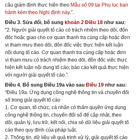
cầu giám định thực hiện theo
Mẫu số 09 tại Phụ lục ban
hành kèm theo Nghị định này
.”.
Điều 3. Sửa đổi, bổ sung
khoản 2 Điều 18
như sau:
“2. Người giải quyết tố cáo có trách nhiệm theo dõi, đôn
đốc hoặc giao cho cơ quan thanh tra cùng cấp hoặc đơn
vị tham mưu theo dõi, đôn đốc việc thực hiện kết luận
nội dung tố cáo. Cơ quan thanh tra cùng cấp hoặc đơn
vị tham mưu có trách nhiệm theo dõi, đôn đốc việc thực
hiện kết luận nội dung tố cáo; báo cáo kết quả thực hiện
với người giải quyết tố cáo.”.
Điều 4. Bổ sung Điều 19a vào sau
Điều 19
như sau:
“Điều 19a. Ứng dụng công nghệ thông tin và chuyển đổi
số trong giải quyết tố cáo
1. Cơ quan, tổ chức, cá nhân có thẩm quyền ứng dụng
công nghệ thông tin, chuyển đổi số để cập nhật, theo
dõi, quản lý, lưu trữ, kết nối, chia sẻ dữ liệu giải quyết tố
cáo theo quy định của pháp luật.
2. Thông tin, dữ liệu về quá trình xử lý, giải quyết tố cáo