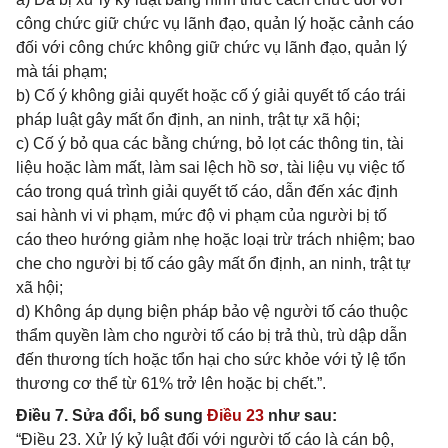
công chức giữ chức vụ lãnh đạo, quản lý hoặc cảnh cáo
đối với công chức không giữ chức vụ lãnh đạo, quản lý
mà tái phạm;
b) Cố ý không giải quyết hoặc cố ý giải quyết tố cáo trái
pháp luật gây mất ổn định, an ninh, trật tự xã hội;
c) Cố ý bỏ qua các bằng chứng, bỏ lọt các thông tin, tài
liệu hoặc làm mất, làm sai lệch hồ sơ, tài liệu vụ việc tố
cáo trong quá trình giải quyết tố cáo, dẫn đến xác định
sai hành vi vi phạm, mức độ vi phạm của người bị tố
cáo theo hướng giảm nhẹ hoặc loại trừ trách nhiệm; bao
che cho người bị tố cáo gây mất ổn định, an ninh, trật tự
xã hội;
d) Không áp dụng biện pháp bảo vệ người tố cáo thuộc
thẩm quyền làm cho người tố cáo bị trả thù, trù dập dẫn
đến thương tích hoặc tổn hại cho sức khỏe với tỷ lệ tổn
thương cơ thể từ 61% trở lên hoặc bị chết.”.
Điều 7. Sửa đổi, bổ sung
Điều 23
như sau:
“Điều 23. Xử lý kỷ luật đối với người tố cáo là cán bộ,