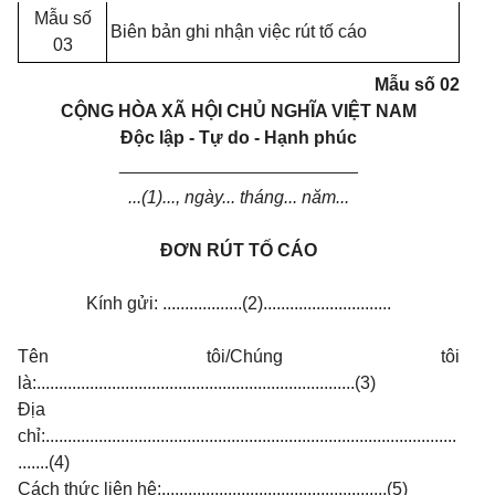
Mẫu số
Biên bản ghi nhận việc rút tố cáo
03
Mẫu số 02
CỘNG HÒA XÃ HỘI CHỦ NGHĨA VIỆT NAM
Độc lập - Tự do - Hạnh phúc
________________________
...(1)..., ngày... tháng... năm...
ĐƠN RÚT TỐ CÁO
Kính gửi: ..................(2).............................
Tên tôi/Chúng tôi
là:........................................................................(3)
Địa
chỉ:.............................................................................................
.......(4)
Cách thức liên hệ:...................................................(5)