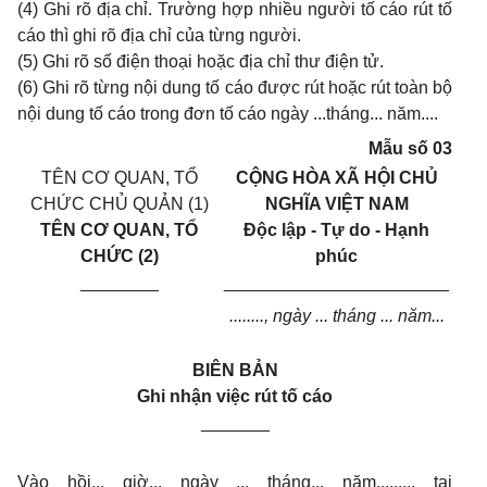
(4) Ghi rõ địa chỉ. Trường hợp nhiều người tố cáo rút tố
cáo thì ghi rõ địa chỉ của từng người.
(5) Ghi rõ số điện thoại hoặc địa chỉ thư điện tử.
(6) Ghi rõ từng nội dung tố cáo được rút hoặc rút toàn bộ
nội dung tố cáo trong đơn tố cáo ngày ...tháng... năm....
Mẫu số 03
TÊN CƠ QUAN, TỔ
CỘNG HÒA XÃ HỘI CHỦ
CHỨC CHỦ QUẢN (1)
NGHĨA VIỆT NAM
TÊN CƠ QUAN, TỔ
Độc lập - Tự do - Hạnh
CHỨC (2)
phúc
________
_______________________
........, ngày ... tháng ... năm...
BIÊN BẢN
Ghi nhận việc rút tố cáo
_______
Vào hồi... giờ... ngày ... tháng... năm........, tại