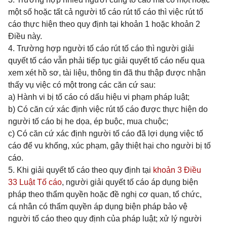
một số hoặc tất cả người tố cáo rút tố cáo thì việc rút tố
cáo thực hiện theo quy định tại khoản 1 hoặc khoản 2
Điều này.
4. Trường hợp người tố cáo rút tố cáo thì người giải
quyết tố cáo vẫn phải tiếp tục giải quyết tố cáo nếu qua
xem xét hồ sơ, tài liệu, thông tin đã thu thập được nhận
thấy vụ việc có một trong các căn cứ sau:
a) Hành vi bị tố cáo có dấu hiệu vi phạm pháp luật;
b) Có căn cứ xác định việc rút tố cáo được thực hiện do
người tố cáo bị he dọa, ép buộc, mua chuộc;
c) Có căn cứ xác định người tố cáo đã lợi dụng việc tố
cáo để vu khống, xúc phạm, gây thiệt hại cho người bị tố
cáo.
5. Khi giải quyết tố cáo theo quy định tại
khoản 3 Điều
33 Luật Tố cáo
, người giải quyết tố cáo áp dụng biện
pháp theo thẩm quyền hoặc đề nghị cơ quan, tổ chức,
cá nhân có thẩm quyền áp dụng biện pháp bảo vệ
người tố cáo theo quy định của pháp luật; xử lý người