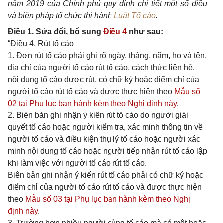
năm 2019 của Chính phủ quy định chi tiết một số điều
và biện pháp tổ chức thi hành
Luật Tố cáo
.
Điều 1. Sửa đổi, bổ sung
Điều 4
như sau:
“Điều 4. Rút tố cáo
1. Đơn rút tố cáo phải ghi rõ ngày, tháng, năm, họ và tên,
địa chỉ của người tố cáo rút tố cáo, cách thức liên hệ,
nội dung tố cáo được rút, có chữ ký hoặc điểm chỉ của
người tố cáo rút tố cáo và được thực hiện theo
Mẫu số
02 tại Phụ lục ban hành kèm theo Nghị định này
.
2. Biên bản ghi nhận ý kiến rút tố cáo do người giải
quyết tố cáo hoặc người kiểm tra, xác minh thông tin về
người tố cáo và điều kiện thụ lý tố cáo hoặc người xác
minh nội dung tố cáo hoặc người tiếp nhận rút tố cáo lập
khi làm việc với người tố cáo rút tố cáo.
Biên bản ghi nhận ý kiến rút tố cáo phải có chữ ký hoặc
điểm chỉ của người tố cáo rút tố cáo và được thực hiện
theo
Mẫu số 03 tại Phụ lục ban hành kèm theo Nghị
định này
.
3. Trường hợp nhiều người cùng tố cáo mà có một hoặc