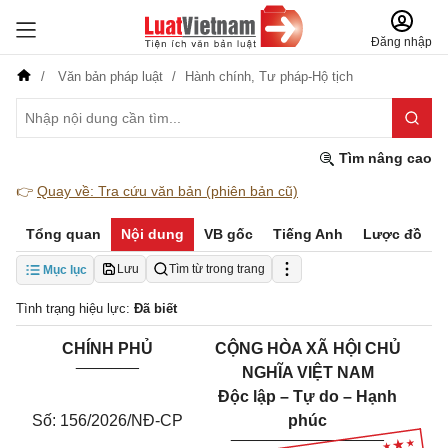
Đăng nhập
Văn bản pháp luật
Hành chính,
Tư pháp-Hộ tịch
Tìm nâng cao
👉
Quay về: Tra cứu văn bản (phiên bản cũ)
Tổng quan
Nội dung
VB gốc
Tiếng Anh
Lược đồ
Lưu
Tìm từ trong trang
Mục lục
Tình trạng hiệu lực:
Đã biết
CHÍNH PHỦ
CỘNG HÒA XÃ HỘI CHỦ
_______
NGHĨA VIỆT NAM
Độc lập – Tự do – Hạnh
Số: 156/2026/NĐ-CP
phúc
_________________