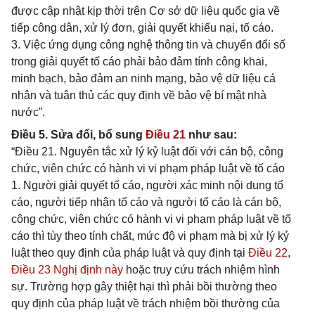
được cập nhật kịp thời trên Cơ sở dữ liệu quốc gia về
tiếp công dân, xử lý đơn, giải quyết khiếu nại, tố cáo.
3. Việc ứng dụng công nghệ thông tin và chuyển đổi số
trong giải quyết tố cáo phải bảo đảm tính công khai,
minh bạch, bảo đảm an ninh mạng, bảo vệ dữ liệu cá
nhân và tuân thủ các quy định về bảo vệ bí mật nhà
nước”.
Điều 5. Sửa đổi, bổ sung
Điều 21
như sau:
“Điều 21. Nguyên tắc xử lý kỷ luật đối với cán bộ, công
chức, viên chức có hành vi vi phạm pháp luật về tố cáo
1. Người giải quyết tố cáo, người xác minh nội dung tố
cáo, người tiếp nhận tố cáo và người tố cáo là cán bộ,
công chức, viên chức có hành vi vi phạm pháp luật về tố
cáo thì tùy theo tính chất, mức độ vi phạm mà bị xử lý kỷ
luật theo quy định của pháp luật và quy định tại
Điều 22
,
Điều 23 Nghị định này
hoặc truy cứu trách nhiệm hình
sự. Trường hợp gây thiệt hại thì phải bồi thường theo
quy định của pháp luật về trách nhiệm bồi thường của