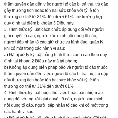
thẩm quyền dẫn đến việc người tố cáo bị trả thù, trù dập
gây thương tích hoặc tổn hại sức khỏe với tỷ lệ tổn
thương cơ thể từ 31% đến dưới 61%, trừ trường hợp
quy định tại điểm b khoản 3 Điều này.
3. Hình thức kỷ luật cách chức áp dụng đối với người
giải quyết tố cáo, người xác minh nội dung tố cáo,
người tiếp nhận tố cáo giữ chức vụ lãnh đạo, quản lý
khi có một trong các hành vi sau:
a) Đã bị xử lý kỷ luật bằng hình thức cảnh cáo theo quy
định tại khoản 2 Điều này mà tái phạm;
b) Không áp dụng biện pháp bảo vệ người tố cáo thuộc
thẩm quyền dẫn đến việc người tố cáo bị trả thù, trù dập
gây thương tích hoặc tổn hại sức khỏe với tỷ lệ tổn
thương cơ thể từ 31% đến dưới 61%.
4. Hình thức kỷ luật buộc thôi việc hoặc bãi nhiệm áp
dụng đối với người giải quyết tố cáo, người xác minh
nội dung tố cáo, người tiếp nhận tố cáo khi có một trong
các hành vi sau:
a) Đã bị xử lý kỷ luật bằng hình thức cách chức đối với