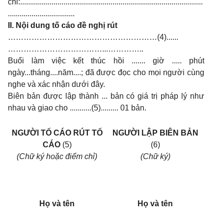
chỉ:.............................................................................................
..................................
II. Nội dung tố cáo đề nghị rút
…………………………………………………(4)......
………………………………...…………..
Buổi làm việc kết thúc hồi ....... giờ ..... phút
ngày...tháng....năm....; đã được đọc cho mọi người cùng
nghe và xác nhận dưới đây.
Biên bản được lập thành ... bản có giá trị pháp lý như
nhau và giao cho ...........(5)......... 01 bản.
NGƯỜI TỐ CÁO RÚT TỐ
NGƯỜI LẬP BIÊN BẢN
CÁO
(5)
(6)
(Chữ ký hoặc điểm chỉ)
(Chữ ký)
Họ và tên
Họ và tên