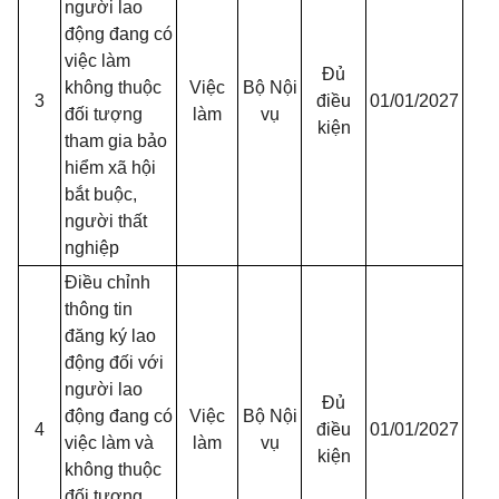
người lao
động đang có
việc làm
Đủ
không thuộc
Việc
Bộ Nội
3
điều
01/01/2027
đối tượng
làm
vụ
kiện
tham gia bảo
hiểm xã hội
bắt buộc,
người thất
nghiệp
Điều chỉnh
thông tin
đăng ký lao
động đối với
người lao
Đủ
động đang có
Việc
Bộ Nội
4
điều
01/01/2027
việc làm và
làm
vụ
kiện
không thuộc
đối tượng