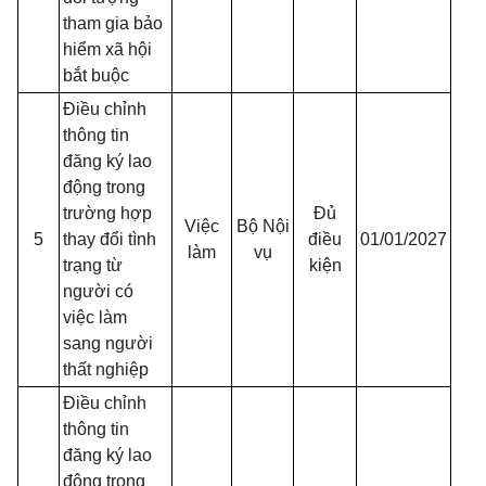
tham gia bảo
hiểm xã hội
bắt buộc
Điều chỉnh
thông tin
đăng ký lao
động trong
trường hợp
Đủ
Việc
Bộ Nội
5
thay đổi tình
điều
01/01/2027
làm
vụ
trạng từ
kiện
người có
việc làm
sang người
thất nghiệp
Điều chỉnh
thông tin
đăng ký lao
động trong