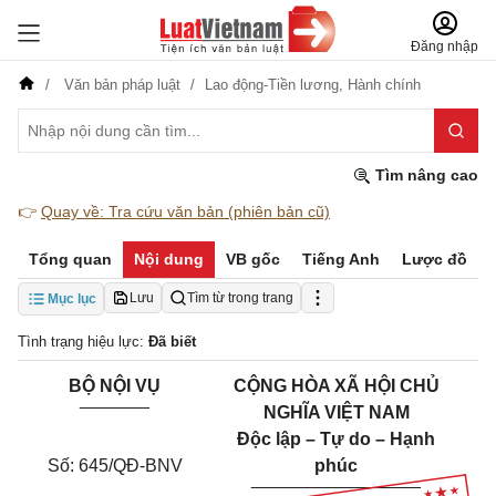
Đăng nhập
Văn bản pháp luật
Lao động-Tiền lương,
Hành chính
Tìm nâng cao
👉
Quay về: Tra cứu văn bản (phiên bản cũ)
Tổng quan
Nội dung
VB gốc
Tiếng Anh
Lược đồ
Lưu
Tìm từ trong trang
Mục lục
Tình trạng hiệu lực:
Đã biết
BỘ NỘI VỤ
CỘNG HÒA XÃ HỘI CHỦ
_______
NGHĨA VIỆT NAM
Độc lập – Tự do – Hạnh
Số: 645/QĐ-BNV
phúc
_________________