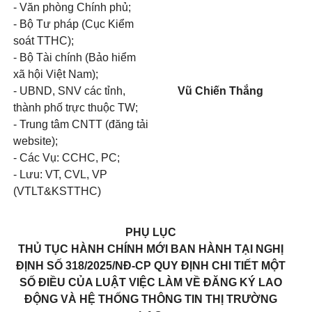
- Văn phòng Chính phủ;
- Bộ Tư pháp (Cục Kiểm
soát TTHC);
- Bộ Tài chính (Bảo hiểm
xã hội Việt Nam);
- UBND, SNV các tỉnh,
Vũ Chiến Thắng
thành phố trực thuộc TW;
- Trung tâm CNTT (đăng tải
website);
- Các Vụ: CCHC, PC;
- Lưu: VT, CVL, VP
(VTLT&KSTTHC)
PHỤ LỤC
THỦ TỤC HÀNH CHÍNH
MỚI BAN HÀNH
TẠI NGHỊ
ĐỊNH SỐ 318/2025/NĐ-CP QUY ĐỊNH CHI TIẾT MỘT
SỐ ĐIỀU CỦA LUẬT VIỆC LÀM VỀ ĐĂNG KÝ LAO
ĐỘNG VÀ HỆ THỐNG
THÔNG TIN THỊ TRƯỜNG