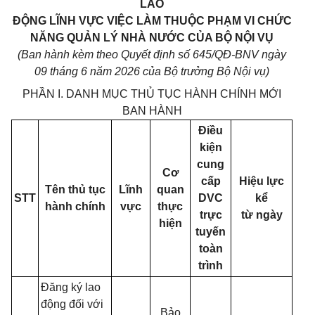
LAO
ĐỘNG LĨNH VỰC
VIỆC LÀM THUỘC PHẠM VI CHỨC
NĂNG QUẢN LÝ NHÀ NƯỚC CỦA BỘ NỘI VỤ
(Ban hành kèm theo Quyết định số 645/QĐ-BNV ngày
09 tháng 6 năm 2026 của Bộ trưởng Bộ Nội vụ)
PHẦN I. DANH MỤC THỦ TỤC HÀNH CHÍNH MỚI
BAN HÀNH
Điều
kiện
cung
Cơ
cấp
Hiệu lực
Tên thủ tục
Lĩnh
quan
STT
DVC
kể
hành chính
vực
thực
trực
từ ngày
hiện
tuyến
toàn
trình
Đăng ký lao
động đối với
Bảo