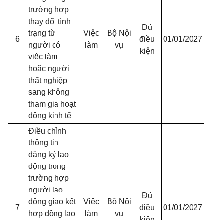
trường hợp
thay đổi tình
Đủ
trạng từ
Việc
Bộ Nội
6
điều
01/01/2027
người có
làm
vụ
kiện
việc làm
hoặc người
thất nghiệp
sang không
tham gia hoạt
động kinh tế
Điều chỉnh
thông tin
đăng ký lao
động trong
trường hợp
người lao
Đủ
động giao kết
Việc
Bộ Nội
7
điều
01/01/2027
hợp đồng lao
làm
vụ
kiện