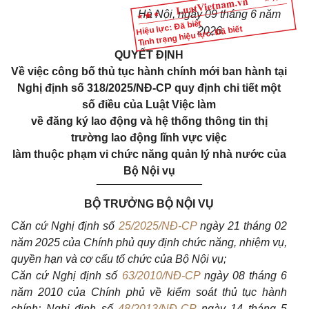
Hà Nội, ngày 09 tháng 6 năm
Hiệu lực: Đã biết
Tình trạng hiệu lực: Đã biết
2026
QUYẾT ĐỊNH
Về việc công bố thủ tục hành chính mới ban hành tại
Nghị định số 318/2025/NĐ-CP quy định chi tiết một
số điều của Luật Việc làm
về đăng ký lao động và hệ thống thông tin thị
trường lao động lĩnh vực việc
làm thuộc phạm vi chức năng quản lý nhà nước của
Bộ Nội vụ
_________________
BỘ TRƯỞNG BỘ NỘI VỤ
Căn cứ Nghị định số
25/2025/NĐ-CP
ngày 21 tháng 02
năm 2025 của Chính phủ quy định chức năng, nhiệm vụ,
quyền hạn và cơ cấu tổ chức của Bộ Nội vụ;
Căn cứ Nghị định số
63/2010/NĐ-CP
ngày 08 tháng 6
năm 2010 của Chính phủ về kiểm soát thủ tục hành
chính; Nghị định số
48/2013/NĐ-CP
ngày 14 tháng 5