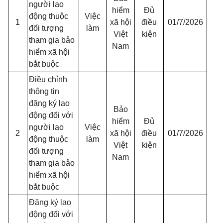
người lao
hiểm
Đủ
động thuộc
Việc
1
xã hội
điều
01/7/2026
đối tượng
làm
Việt
kiện
tham gia bảo
Nam
hiểm xã hội
bắt buộc
Điều chỉnh
thông tin
đăng ký lao
Bảo
động đối với
hiểm
Đủ
người lao
Việc
2
xã hội
điều
01/7/2026
động thuộc
làm
Việt
kiện
đối tượng
Nam
tham gia bảo
hiểm xã hội
bắt buộc
Đăng ký lao
động đối với