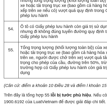
nhưng tổng trọng lượng (khối lượng toàn bộ)
xe hoặc tải trọng trục xe (bao gồm cả hàng h
xếp trên xe nếu có) vượt quá quy định trong 
phép lưu hành
Ô tô có Giấy phép lưu hành còn giá trị sử dụ
nhưng đi không đúng tuyến đường quy định t
Giấy phép lưu hành
Tổng trọng lượng (khối lượng toàn bộ) của x
hoặc tải trọng trục xe (bao gồm cả hàng hóa 
trên xe, người được chở trên xe) vượt quá tả
trọng cho phép của cầu, đường trên 50%, trừ
trường hợp có Giấy phép lưu hành còn giá tr
dụng
(Căn cứ: điểm a khoản 10 Điều 28 và điểm l khoản 1
Trên đây là tổng hợp 55
lỗi bị tước phù hiệu
. Nếu cò
1900.6192 của LuatVietnam để được giải đáp chi tiết.