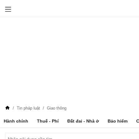
Tin pháp luật
Giao thông
Hành chính
Thuế - Phí
Đất đai - Nhà ở
Bảo hiểm
C