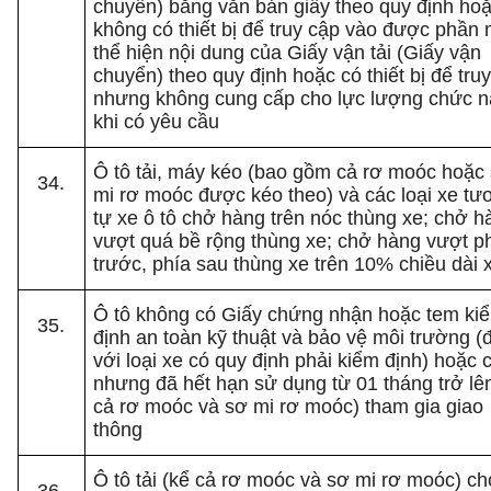
chuyển) bằng văn bản giấy theo quy định ho
không có thiết bị để truy cập vào được phầ
thể hiện nội dung của Giấy vận tải (Giấy vận
chuyển) theo quy định hoặc có thiết bị để tru
nhưng không cung cấp cho lực lượng chức 
khi có yêu cầu
Ô tô tải, máy kéo (bao gồm cả rơ moóc hoặc
mi rơ moóc được kéo theo) và các loại xe tư
tự xe ô tô chở hàng trên nóc thùng xe; chở h
vượt quá bề rộng thùng xe; chở hàng vượt p
trước, phía sau thùng xe trên 10% chiều dài 
Ô tô không có Giấy chứng nhận hoặc tem ki
định an toàn kỹ thuật và bảo vệ môi trường (
với loại xe có quy định phải kiểm định) hoặc 
nhưng đã hết hạn sử dụng từ 01 tháng trở lê
cả rơ moóc và sơ mi rơ moóc) tham gia giao
thông
Ô tô tải (kể cả rơ moóc và sơ mi rơ moóc) c