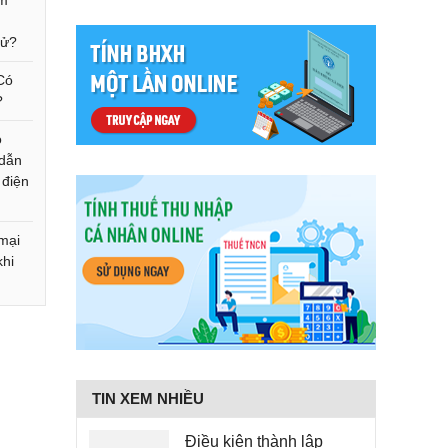
ấm
tử?
 Có
?
o
 dẫn
 điện
mại
khi
TIN XEM NHIỀU
Điều kiện thành lập