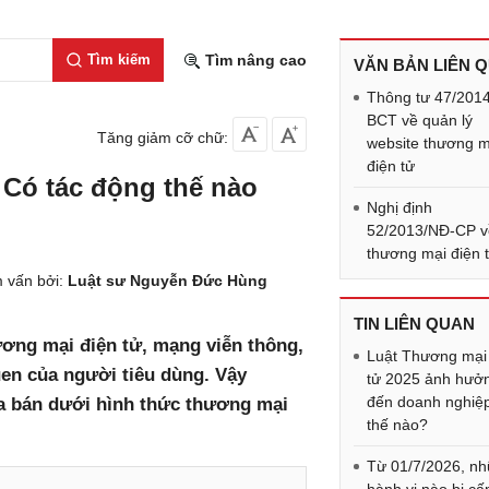
Tìm kiếm
Tìm nâng cao
VĂN BẢN LIÊN 
Thông tư 47/201
BCT về quản lý
Tăng giảm cỡ chữ:
website thương m
điện tử
 Có tác động thế nào
Nghị định
52/2013/NĐ-CP v
thương mại điện 
 vấn bởi:
Luật sư Nguyễn Đức Hùng
TIN LIÊN QUAN
ương mại điện tử, mạng viễn thông,
Luật Thương mại
uen của người tiêu dùng. Vậy
tử 2025 ảnh hưở
đến doanh nghiệ
ua bán dưới hình thức thương mại
thế nào?
Từ 01/7/2026, n