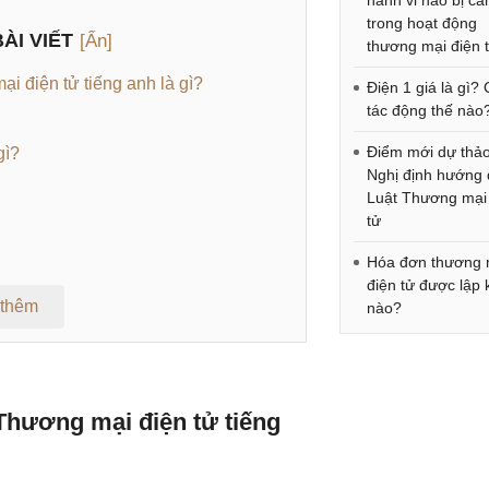
hành vi nào bị c
trong hoạt động
ÀI VIẾT
[Ẩn]
thương mại điện 
i điện tử tiếng anh là gì?
Điện 1 giá là gì?
tác động thế nào
Điểm mới dự thả
gì?
Nghị định hướng
Luật Thương mại
tử
Hóa đơn thương 
điện tử được lập 
 thêm
nào?
 Thương mại điện tử tiếng