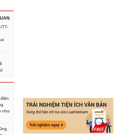
QUAN
4/TT-
ại
ề
tử
 điện
ng
p như
hững