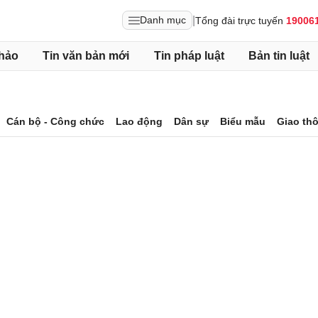
|
Danh mục
Tổng đài trực tuyến
19006
hảo
Tin văn bản mới
Tin pháp luật
Bản tin luật
Cán bộ - Công chức
Lao động
Dân sự
Biểu mẫu
Giao th