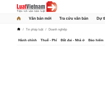
Văn bản mới
Tra cứu văn bản
Dự t
Tin pháp luật
Doanh nghiệp
Hành chính
Thuế - Phí
Đất đai - Nhà ở
Bảo hiểm