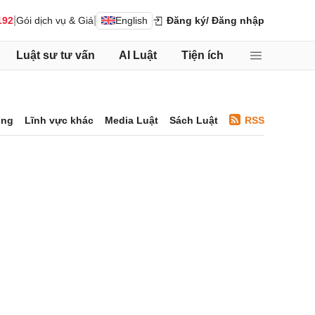
|
|
192
Gói dịch vụ & Giá
English
Đăng ký
/ Đăng nhập
Luật sư tư vấn
AI Luật
Tiện ích
ông
Lĩnh vực khác
Media Luật
Sách Luật
RSS