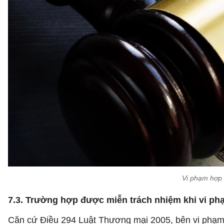
Vi phạm hợp 
7.3. Trường hợp được miễn trách nhiệm khi vi ph
Căn cứ Điều 294 Luật Thương mại 2005, bên vi phạm