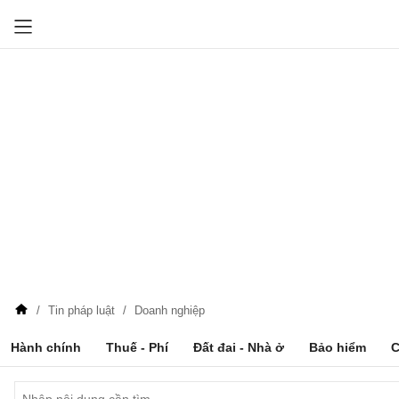
Tin pháp luật
Doanh nghiệp
Hành chính
Thuế - Phí
Đất đai - Nhà ở
Bảo hiểm
C