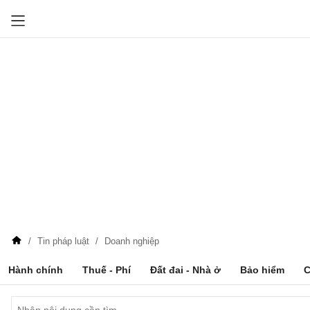
Tin pháp luật
Doanh nghiệp
Hành chính
Thuế - Phí
Đất đai - Nhà ở
Bảo hiểm
C