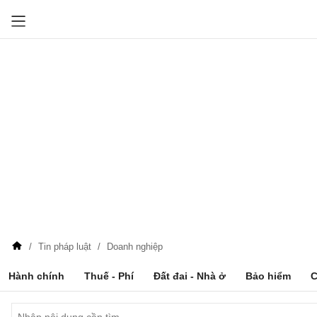
Tin pháp luật
Doanh nghiệp
Hành chính
Thuế - Phí
Đất đai - Nhà ở
Bảo hiểm
C