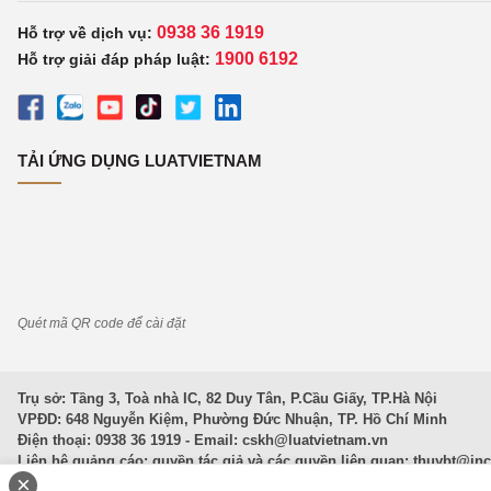
0938 36 1919
Hỗ trợ về dịch vụ:
1900 6192
Hỗ trợ giải đáp pháp luật:
TẢI ỨNG DỤNG LUATVIETNAM
Quét mã QR code để cài đặt
Trụ sở: Tầng 3, Toà nhà IC, 82 Duy Tân, P.Cầu Giấy, TP.Hà Nội
VPĐD: 648 Nguyễn Kiệm, Phường Đức Nhuận, TP. Hồ Chí Minh
Điện thoại: 0938 36 1919 - Email:
cskh@luatvietnam.vn
Liên hệ quảng cáo; quyền tác giả và các quyền liên quan:
thuybt@in
×
Văn Bản Pháp Luật
|
Luật Doanh nghiệp
|
Luật Đất đai
|
Luật Hình 