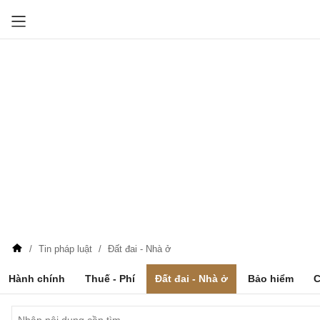
Tin pháp luật
Đất đai - Nhà ở
Hành chính
Thuế - Phí
Đất đai - Nhà ở
Bảo hiểm
C