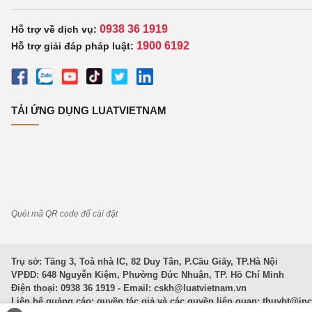
0938 36 1919
Hỗ trợ về dịch vụ:
1900 6192
Hỗ trợ giải đáp pháp luật:
TẢI ỨNG DỤNG LUATVIETNAM
Quét mã QR code để cài đặt
Trụ sở: Tầng 3, Toà nhà IC, 82 Duy Tân, P.Cầu Giấy, TP.Hà Nội
VPĐD: 648 Nguyễn Kiệm, Phường Đức Nhuận, TP. Hồ Chí Minh
Điện thoại: 0938 36 1919 - Email:
cskh@luatvietnam.vn
Liên hệ quảng cáo; quyền tác giả và các quyền liên quan:
thuybt@in