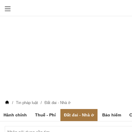
Tin pháp luật
Đất đai - Nhà ở
Hành chính
Thuế - Phí
Đất đai - Nhà ở
Bảo hiểm
C