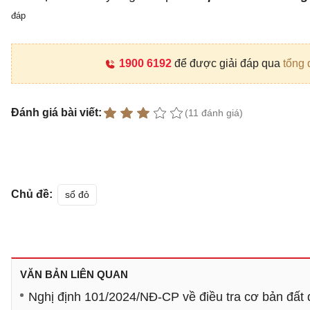
đáp
1900 6192
để được giải đáp qua
tổng 
Đánh giá bài viết:
(11 đánh giá)
Chủ đề:
sổ đỏ
VĂN BẢN LIÊN QUAN
Nghị định 101/2024/NĐ-CP về điều tra cơ bản đất 