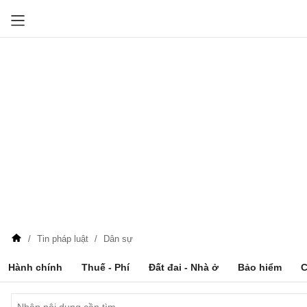
Tin pháp luật
Dân sự
Hành chính
Thuế - Phí
Đất đai - Nhà ở
Bảo hiểm
C