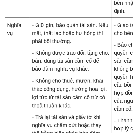
bên nhậ
định.
Nghĩa
- Giữ gìn, bảo quản tài sản. Nếu
- Giao 
vụ
mất, thất lạc hoặc hư hỏng thì
cho bên
phải bồi thường.
- Báo c
- Không được trao đổi, tặng cho,
quyền c
bán, dùng tài sản cầm cố để
sản cầm
bảo đảm nghĩa vụ khác.
không b
quyền h
- Không cho thuê, mượn, khai
cầu bồi 
thác công dụng, hưởng hoa lợi,
hợp đồn
lợi tức từ tài sản cầm cố trừ có
của ngư
thoả thuận khác.
cầm cố.
- Trả lại tài sản và giấy tờ khi
- Thanh
nghĩa vụ chấm dứt hoặc thay
hợp lý 