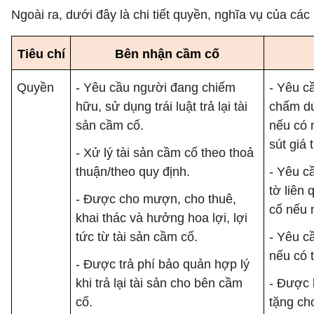
Ngoài ra, dưới đây là chi tiết quyền, nghĩa vụ của các
Tiêu chí
Bên nhận cầm cố
Quyền
- Yêu cầu người đang chiếm
- Yêu c
hữu, sử dụng trái luật trả lại tài
chấm dứ
sản cầm cố.
nếu có 
sút giá t
- Xử lý tài sản cầm cố theo thoả
thuận/theo quy định.
- Yêu cầ
tờ liên
- Được cho mượn, cho thuê,
cố nếu 
khai thác và hưởng hoa lợi, lợi
tức từ tài sản cầm cố.
- Yêu cầ
nếu có t
- Được trả phí bảo quản hợp lý
khi trả lại tài sản cho bên cầm
- Được b
cố.
tặng ch