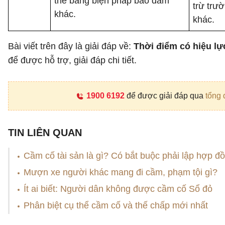
thế bằng biện pháp bảo đảm
trừ trư
khác.
khác.
Bài viết trên đây là giải đáp về:
Thời điểm có hiệu lự
để được hỗ trợ, giải đáp chi tiết.
1900 6192
để được giải đáp qua
tổng 
TIN LIÊN QUAN
Cầm cố tài sản là gì? Có bắt buộc phải lập hợp 
Mượn xe người khác mang đi cầm, phạm tội gì?
Ít ai biết: Người dân không được cầm cố Sổ đỏ
Phân biệt cụ thể cầm cố và thế chấp mới nhất