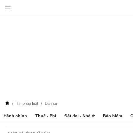
Tin pháp luật
Dân sự
Hành chính
Thuế - Phí
Đất đai - Nhà ở
Bảo hiểm
C