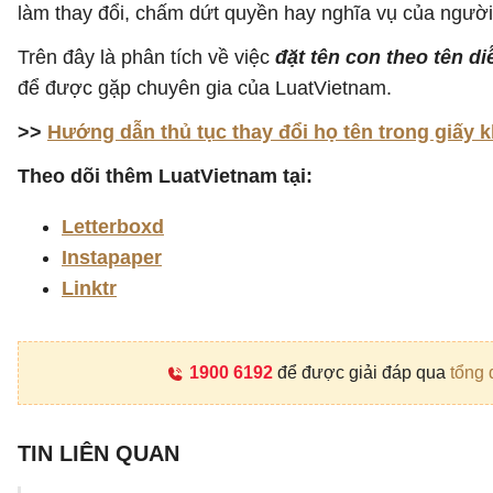
làm thay đổi, chấm dứt quyền hay nghĩa vụ của người 
Trên đây là phân tích về việc
đặt tên con theo tên d
để được gặp chuyên gia của LuatVietnam.
>>
Hướng dẫn thủ tục thay đổi họ tên trong giấy k
Theo dõi thêm LuatVietnam tại:
Letterboxd
Instapaper
Linktr
1900 6192
để được giải đáp qua
tổng 
TIN LIÊN QUAN