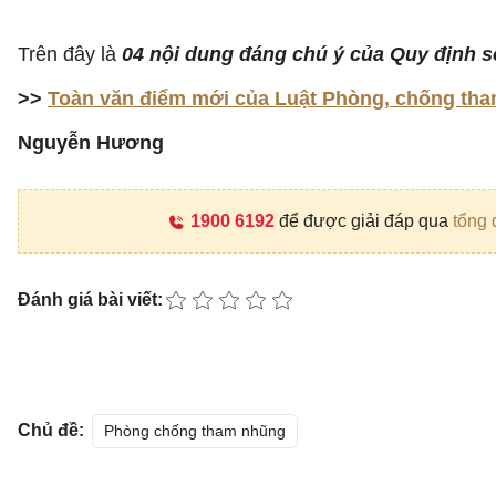
Trên đây là
04 nội dung đáng chú ý của Quy định s
>>
Toàn văn điểm mới của Luật Phòng, chống th
Nguyễn Hương
1900 6192
để được giải đáp qua
tổng 
Đánh giá bài viết:
Chủ đề:
Phòng chống tham nhũng