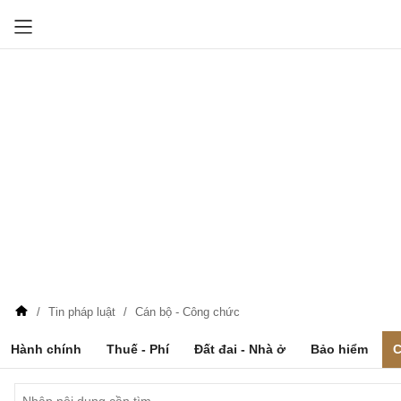
Tin pháp luật
Cán bộ - Công chức
Hành chính
Thuế - Phí
Đất đai - Nhà ở
Bảo hiểm
C