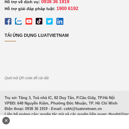
0938 36 1919
Hỗ trợ về dịch vụ:
1900 6192
Hỗ trợ giải đáp pháp luật:
TẢI ỨNG DỤNG LUATVIETNAM
Quét mã QR code để cài đặt
Trụ sở: Tầng 3, Toà nhà IC, 82 Duy Tân, P.Cầu Giấy, TP.Hà Nội
VPĐD: 648 Nguyễn Kiệm, Phường Đức Nhuận, TP. Hồ Chí Minh
Điện thoại: 0938 36 1919 - Email:
cskh@luatvietnam.vn
Liên hệ quảng cáo; quyền tác giả và các quyền liên quan:
thuybt@in
×
Văn Bản Pháp Luật
|
Luật Doanh nghiệp
|
Luật Đất đai
|
Luật Hình 