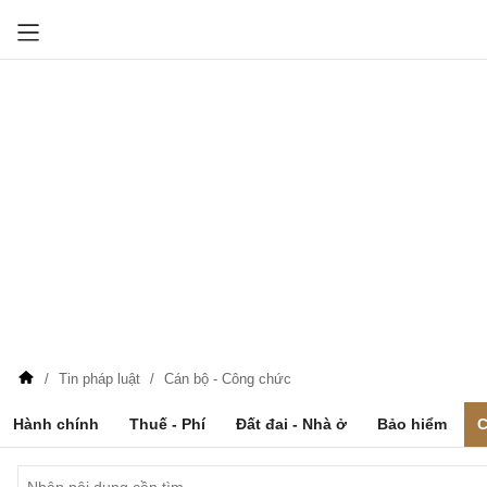
Tin pháp luật
Cán bộ - Công chức
Hành chính
Thuế - Phí
Đất đai - Nhà ở
Bảo hiểm
C