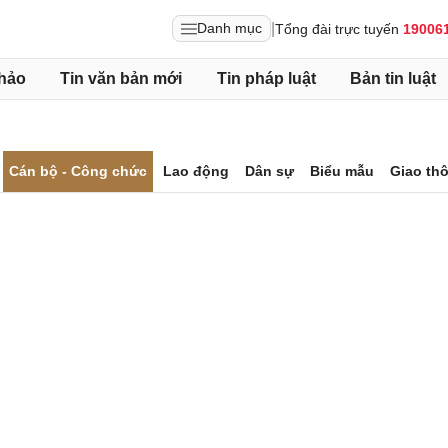
|
Danh mục
Tổng đài trực tuyến
19006
hảo
Tin văn bản mới
Tin pháp luật
Bản tin luật
Cán bộ - Công chức
Lao động
Dân sự
Biểu mẫu
Giao th