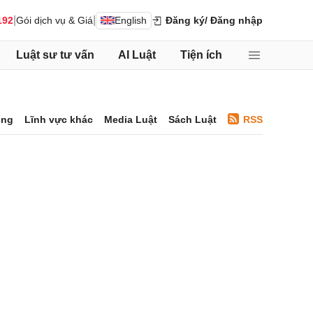
|
|
192
Gói dịch vụ & Giá
English
Đăng ký
/ Đăng nhập
Luật sư tư vấn
AI Luật
Tiện ích
ông
Lĩnh vực khác
Media Luật
Sách Luật
RSS