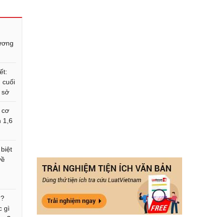
lương
ết:
 cuối
 sở
 cơ
n 1,6
 biệt
về
ì?
 gì