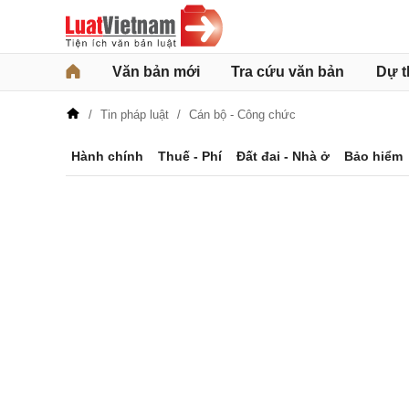
Văn bản mới
Tra cứu văn bản
Dự t
Tin pháp luật
Cán bộ - Công chức
Hành chính
Thuế - Phí
Đất đai - Nhà ở
Bảo hiểm