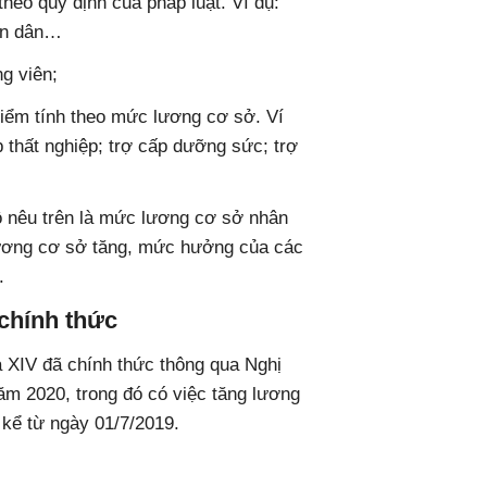
theo quy định của pháp luật. Ví dụ:
hân dân…
g viên;
iểm tính theo mức lương cơ sở. Ví
p thất nghiệp; trợ cấp dưỡng sức; trợ
 nêu trên là mức lương cơ sở nhân
lương cơ sở tăng, mức hưởng của các
.
chính thức
a XIV đã chính thức thông qua Nghị
m 2020, trong đó có việc tăng lương
 kể từ ngày 01/7/2019.