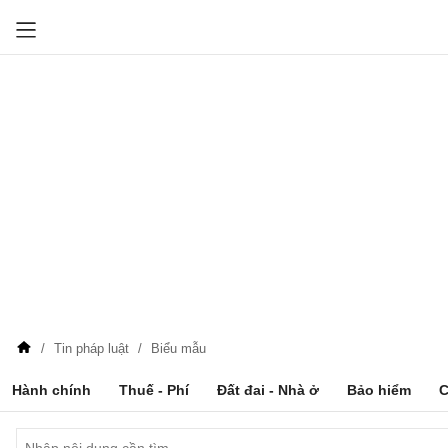
Tin pháp luật
Biểu mẫu
Hành chính
Thuế - Phí
Đất đai - Nhà ở
Bảo hiểm
C