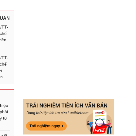
QUAN
/TT-
chế
viên
/TT-
chế
ới
on
 hiệu
phải
y từ