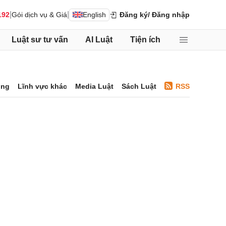
|
|
192
Gói dịch vụ & Giá
English
Đăng ký
/ Đăng nhập
Luật sư tư vấn
AI Luật
Tiện ích
ông
Lĩnh vực khác
Media Luật
Sách Luật
RSS