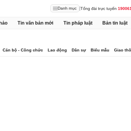
|
Danh mục
Tổng đài trực tuyến
19006
hảo
Tin văn bản mới
Tin pháp luật
Bản tin luật
Cán bộ - Công chức
Lao động
Dân sự
Biểu mẫu
Giao th