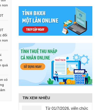
 đối
m non
ĐT
ĐT
c đối
m non
i
on
m quá
on có
áng
giảm
TIN XEM NHIỀU
Từ 01/7/2026, viên chức