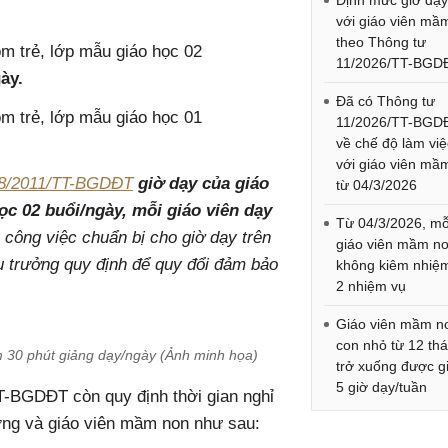
Định mức giờ dạy
với giáo viên mầ
theo Thông tư
m trẻ, lớp mẫu giáo học 02
11/2026/TT-BGD
ày.
Đã có Thông tư
m trẻ, lớp mẫu giáo học 01
11/2026/TT-BGD
về chế độ làm việ
với giáo viên mầ
48/2011/TT-BGDĐT
giờ dạy của giáo
từ 04/3/2026
ọc 02 buổi/ngày, mỗi giáo viên dạy
Từ 04/3/2026, mỗ
 công việc chuẩn bị cho giờ dạy trên
giáo viên mầm n
u trưởng quy định để quy đổi đảm bảo
không kiêm nhiệ
2 nhiệm vụ
Giáo viên mầm n
con nhỏ từ 12 th
 30 phút giảng dạy/ngày (Ảnh minh họa)
trở xuống được 
5 giờ dạy/tuần
T-BGDĐT còn quy định thời gian nghỉ
ởng và giáo viên mầm non như sau: