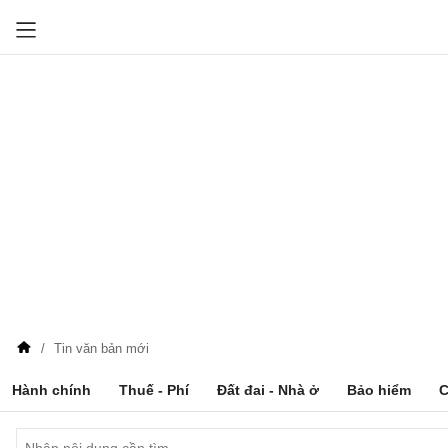
Tin văn bản mới
Hành chính
Thuế - Phí
Đất đai - Nhà ở
Bảo hiểm
C