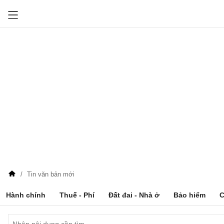
Tin văn bản mới
Hành chính
Thuế - Phí
Đất đai - Nhà ở
Bảo hiểm
C