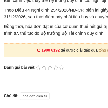
Bên cạnh việc thay thế hệ thống quy định cũ, Nghị đ
Theo Điều 44 Nghị định 254/2026/NĐ-CP, biên lai giấy
31/12/2026, sau thời điểm này phải tiêu hủy và chuyển
Đồng thời, hóa đơn đặt in của cơ quan thuế hết giá t
trình tự, thủ tục do Bộ trưởng Bộ Tài chính quy định.
1900 6192
để được giải đáp qua
tổng 
Đánh giá bài viết:
Chủ đề:
hóa đơn điện tử