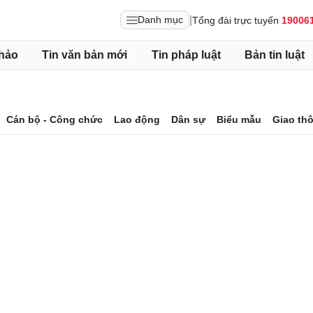
|
Danh mục
Tổng đài trực tuyến
19006
hảo
Tin văn bản mới
Tin pháp luật
Bản tin luật
Cán bộ - Công chức
Lao động
Dân sự
Biểu mẫu
Giao th