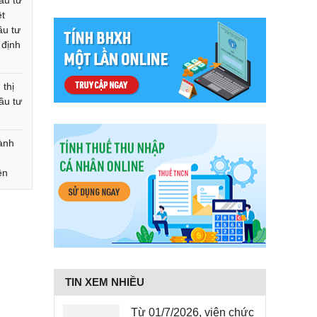
ầu tư
ệt
ầu tư
 định
 thị
ầu tư
ành
ện
TIN XEM NHIỀU
Từ 01/7/2026, viên chức