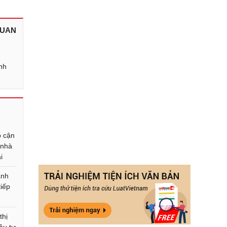
QUAN
nh
,
p cận
 nhà
i
ành
iếp
thị