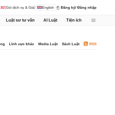
|
|
192
Gói dịch vụ & Giá
English
Đăng ký
/ Đăng nhập
Luật sư tư vấn
AI Luật
Tiện ích
ông
Lĩnh vực khác
Media Luật
Sách Luật
RSS