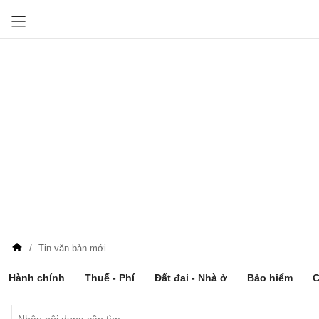
Tin văn bản mới
Hành chính
Thuế - Phí
Đất đai - Nhà ở
Bảo hiểm
C