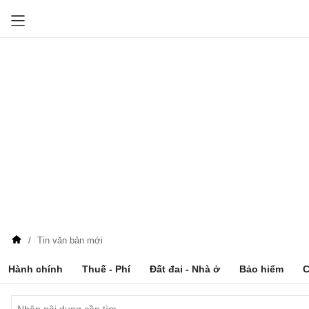
Tin văn bản mới
Hành chính
Thuế - Phí
Đất đai - Nhà ở
Bảo hiểm
C