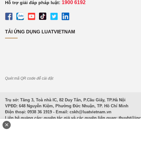
1900 6192
Hỗ trợ giải đáp pháp luật:
TẢI ỨNG DỤNG LUATVIETNAM
Quét mã QR code để cài đặt
Trụ sở: Tầng 3, Toà nhà IC, 82 Duy Tân, P.Cầu Giấy, TP.Hà Nội
VPĐD: 648 Nguyễn Kiệm, Phường Đức Nhuận, TP. Hồ Chí Minh
Điện thoại: 0938 36 1919 - Email:
cskh@luatvietnam.vn
Liên hệ quảng cáo; quyền tác giả và các quyền liên quan:
thuybt@in
×
Văn Bản Pháp Luật
|
Luật Doanh nghiệp
|
Luật Đất đai
|
Luật Hình 