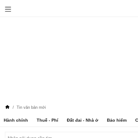
Tin văn bản mới
Hành chính
Thuế - Phí
Đất đai - Nhà ở
Bảo hiểm
C