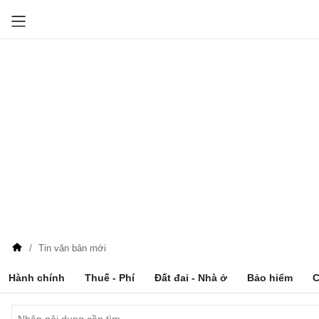
Tin văn bản mới
Hành chính
Thuế - Phí
Đất đai - Nhà ở
Bảo hiểm
C